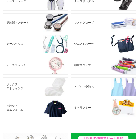
ナースシューズ
ナースサンダル
聴診器・ステート
マスクグローブ
ナースグッズ
ウエストポーチ
ナースウォッチ
印鑑スタンプ
ソックス
エプロン予防衣
ストッキング
介護ケア
キャラクター
ユニフォーム