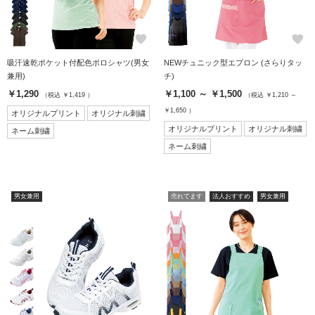
favorite
favorite
吸汗速乾ポケット付配色ポロシャツ(男女
NEWチュニック型エプロン (さらりタッ
兼用)
チ)
￥1,290
￥1,100 ～ ￥1,500
（税込 ￥1,419 ）
（税込 ￥1,210 ～
￥1,650 ）
オリジナルプリント
オリジナル刺繍
オリジナルプリント
オリジナル刺繍
ネーム刺繍
ネーム刺繍
男女兼用
売れてます
法人おすすめ
男女兼用