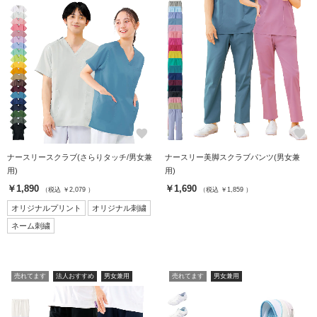
favorite
favorite
ナースリースクラブ(さらりタッチ/男女兼
ナースリー美脚スクラブパンツ(男女兼
用)
用)
￥1,890
￥1,690
（税込 ￥2,079 ）
（税込 ￥1,859 ）
オリジナルプリント
オリジナル刺繍
ネーム刺繍
売れてます
法人おすすめ
男女兼用
売れてます
男女兼用