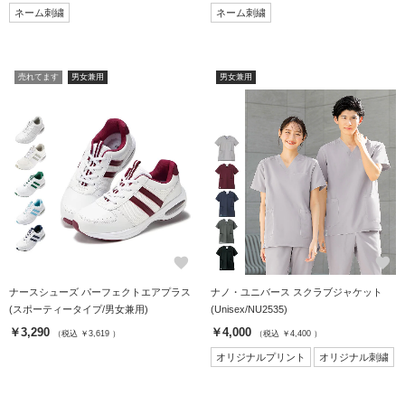
ネーム刺繍
ネーム刺繍
売れてます
男女兼用
男女兼用
favorite
favorite
ナースシューズ パーフェクトエアプラス
ナノ・ユニバース スクラブジャケット
(スポーティータイプ/男女兼用)
(Unisex/NU2535)
￥3,290
￥4,000
（税込 ￥3,619 ）
（税込 ￥4,400 ）
オリジナルプリント
オリジナル刺繍