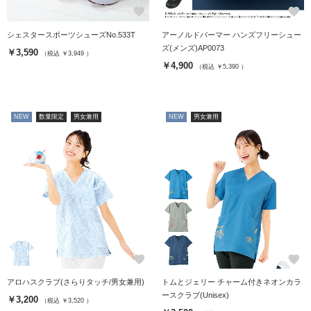
favorite
favorite
シェスタースポーツシューズNo.533T
アーノルドパーマー ハンズフリーシュー
ズ(メンズ)AP0073
￥3,590
（税込 ￥3,949 ）
￥4,900
（税込 ￥5,390 ）
NEW
数量限定
男女兼用
NEW
男女兼用
favorite
favorite
アロハスクラブ(さらりタッチ/男女兼用)
トムとジェリー チャーム付きネオンカラ
ースクラブ(Unisex)
￥3,200
（税込 ￥3,520 ）