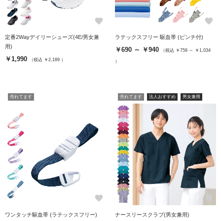
favorite
favorite
定番2Wayデイリーシューズ(4E/男女兼
ラテックスフリー 駆血帯 (ピンチ付)
用)
￥690 ～ ￥940
（税込 ￥759 ～ ￥1,034
￥1,990
（税込 ￥2,189 ）
）
売れてます
売れてます
法人おすすめ
男女兼用
favorite
favorite
ワンタッチ駆血帯 (ラテックスフリー)
ナースリースクラブ(男女兼用)