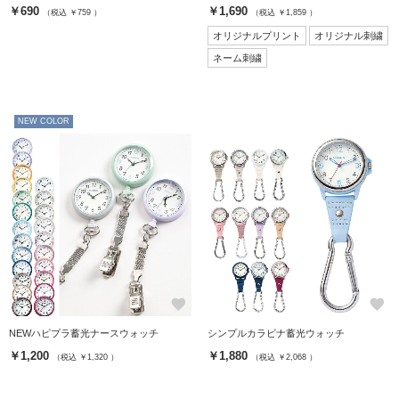
￥690
￥1,690
（税込 ￥759 ）
（税込 ￥1,859 ）
オリジナルプリント
オリジナル刺繍
ネーム刺繍
NEW COLOR
favorite
favorite
NEWハピプラ蓄光ナースウォッチ
シンプルカラビナ蓄光ウォッチ
￥1,200
￥1,880
（税込 ￥1,320 ）
（税込 ￥2,068 ）