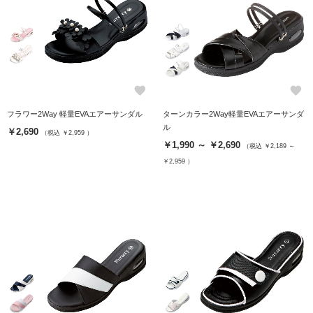
favorite
favorite
フラワー2Way 軽量EVAエアーサンダル
ターンカラー2Way軽量EVAエアーサンダ
ル
￥2,690
（税込 ￥2,959 ）
￥1,990 ～ ￥2,690
（税込 ￥2,189 ～
￥2,959 ）