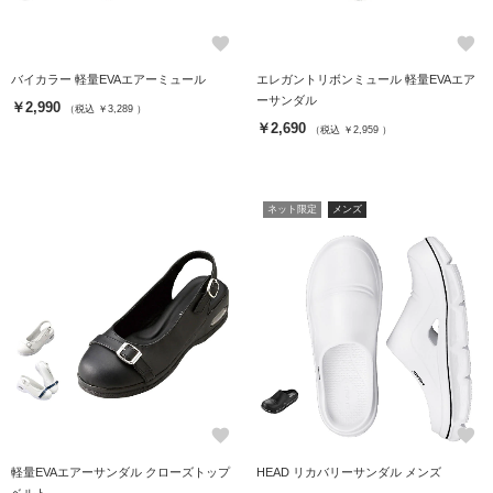
favorite
favorite
バイカラー 軽量EVAエアーミュール
エレガントリボンミュール 軽量EVAエア
ーサンダル
￥2,990
（税込 ￥3,289 ）
￥2,690
（税込 ￥2,959 ）
ネット限定
メンズ
favorite
favorite
軽量EVAエアーサンダル クローズトップ
HEAD リカバリーサンダル メンズ
ベルト