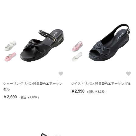
favorite
favorite
シャーリングリボン軽量EVAエアーサン
ツイストリボン 軽量EVAエアーサンダル
ダル
￥2,990
（税込 ￥3,289 ）
￥2,690
（税込 ￥2,959 ）