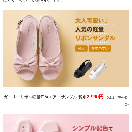
にくく、やさしい履き心地です。
2,990円
ガーリーリボン軽量EVAエアーサンダル 税別
（税込3,289円）
≫