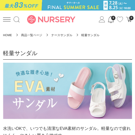
0
0
HOME
商品一覧ページ
ナースサンダル
軽量サンダル
軽量サンダル
水洗いOKで、いつでも清潔なEVA素材のサンダル。軽量なので疲れ