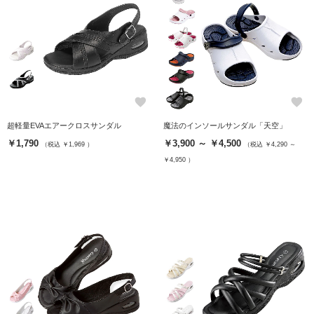
favorite
favorite
超軽量EVAエアークロスサンダル
魔法のインソールサンダル「天空」
￥1,790
￥3,900 ～ ￥4,500
（税込 ￥1,969 ）
（税込 ￥4,290 ～
￥4,950 ）