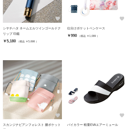
favorite
favorite
シヤチハタ ネームエルツインゴールドク
仕分けポケットペンケース
リップ 印鑑
￥990
（税込 ￥1,089 ）
￥5,180
（税込 ￥5,698 ）
favorite
favorite
スカンジナビアンフォレスト 腰ポケット
バイカラー 軽量EVAエアーミュール