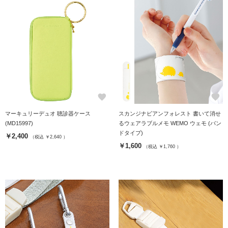
favorite
favorite
マーキュリーデュオ 聴診器ケース
スカンジナビアンフォレスト 書いて消せ
(MD15997)
るウェアラブルメモ WEMO ウェモ (バン
ドタイプ)
￥2,400
（税込 ￥2,640 ）
￥1,600
（税込 ￥1,760 ）