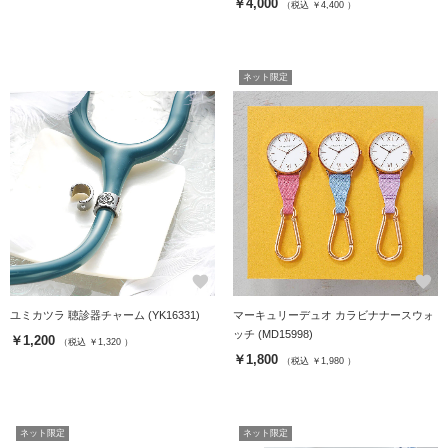
￥4,000
（税込 ￥4,400 ）
ネット限定
favorite
favorite
ユミカツラ 聴診器チャーム (YK16331)
マーキュリーデュオ カラビナナースウォ
ッチ (MD15998)
￥1,200
（税込 ￥1,320 ）
￥1,800
（税込 ￥1,980 ）
ネット限定
ネット限定