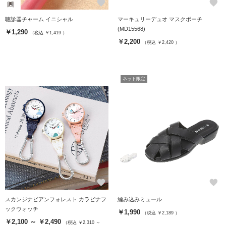
favorite
favorite
聴診器チャーム イニシャル
マーキュリーデュオ マスクポーチ
(MD15568)
￥1,290
（税込 ￥1,419 ）
￥2,200
（税込 ￥2,420 ）
ネット限定
favorite
favorite
スカンジナビアンフォレスト カラビナフ
編み込みミュール
ックウォッチ
￥1,990
（税込 ￥2,189 ）
￥2,100 ～ ￥2,490
（税込 ￥2,310 ～