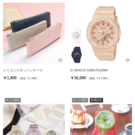
favorite
favorite
シリコンスキンペンケース
G-SHOCK GMA-P2100M
￥1,800
￥16,000
（税込 ￥1,980 ）
（税込 ￥17,600 ）
ネット限定
ネット限定
数量限定