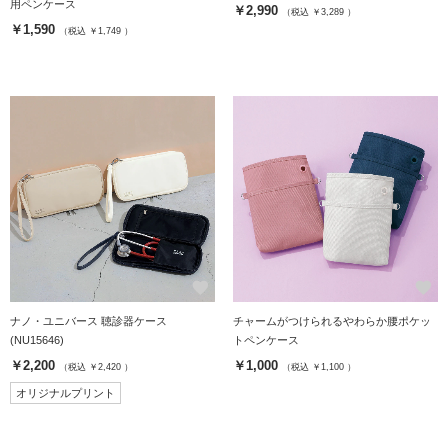
用ペンケース
￥2,990
（税込 ￥3,289 ）
￥1,590
（税込 ￥1,749 ）
favorite
favorite
ナノ・ユニバース 聴診器ケース
チャームがつけられるやわらか腰ポケッ
(NU15646)
トペンケース
￥2,200
￥1,000
（税込 ￥2,420 ）
（税込 ￥1,100 ）
オリジナルプリント