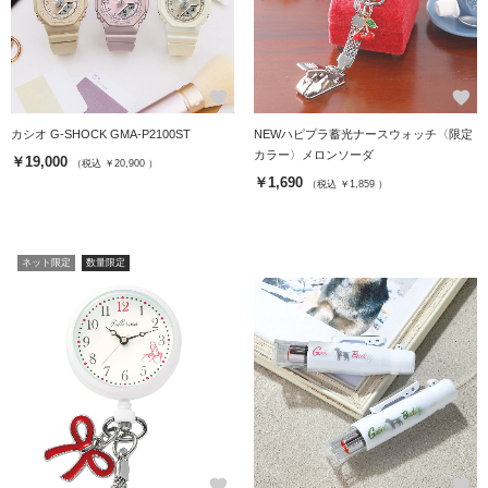
favorite
favorite
カシオ G-SHOCK GMA-P2100ST
NEWハピプラ蓄光ナースウォッチ〈限定
カラー〉メロンソーダ
￥19,000
（税込 ￥20,900 ）
￥1,690
（税込 ￥1,859 ）
ネット限定
数量限定
favorite
favorite