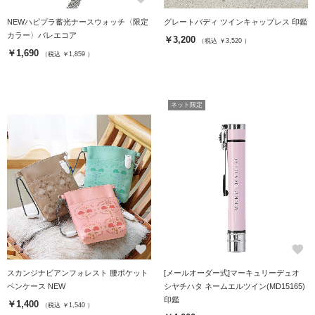
NEWハピプラ蓄光ナースウォッチ〈限定
グレートバディ ツインキャップレス 印鑑
カラー〉バレエコア
￥3,200
（税込 ￥3,520 ）
￥1,690
（税込 ￥1,859 ）
ネット限定
favorite
favorite
スカンジナビアンフォレスト 腰ポケット
[メールオーダー式]マーキュリーデュオ
ペンケース NEW
シヤチハタ ネームエルツイン(MD15165)
印鑑
￥1,400
（税込 ￥1,540 ）