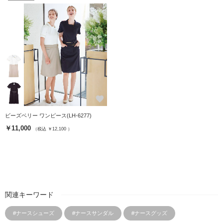
favorite
ビーズベリー ワンピース(LH-6277)
￥11,000
（税込 ￥12,100 ）
関連キーワード
#ナースシューズ
#ナースサンダル
#ナースグッズ