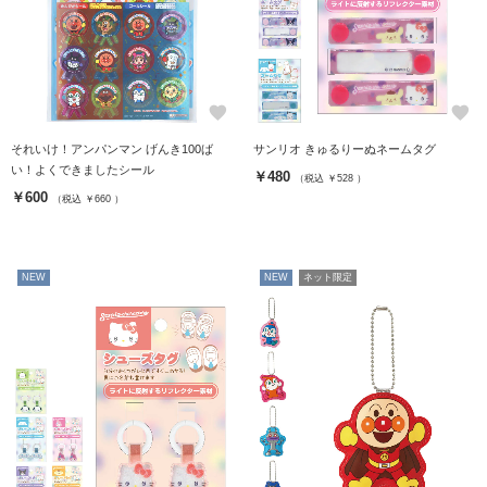
favorite
favorite
それいけ！アンパンマン げんき100ば
サンリオ きゅるりーぬネームタグ
い！よくできましたシール
￥480
（税込 ￥528 ）
￥600
（税込 ￥660 ）
NEW
NEW
ネット限定