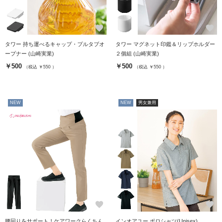
favorite
favorite
タワー 持ち運べるキャップ・プルタブオ
タワー マグネット印鑑＆リップホルダー
ープナー (山崎実業)
２個組 (山崎実業)
￥500
￥500
（税込 ￥550 ）
（税込 ￥550 ）
NEW
NEW
男女兼用
favorite
favorite
腰回りをサポート！ケアワークらくちん
インオアユー ポロシャツ(Unisex)