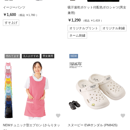
イージーパンツ
吸汗速乾ポケット付配色ポロシャツ(男女
兼用)
￥1,600
（税込 ￥1,760 ）
￥1,290
（税込 ￥1,419 ）
すそ上げ
オリジナルプリント
オリジナル刺繍
ネーム刺繍
売れてます
法人おすすめ
男女兼用
NEW
favorite
favorite
NEWチュニック型エプロン (さらりタッ
スヌーピー EVAサンダル (PN8425)