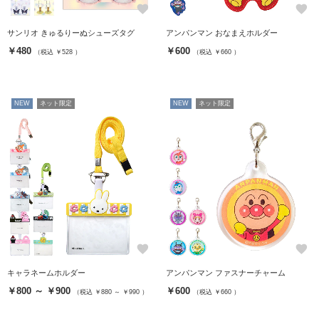
favorite
favorite
サンリオ きゅるりーぬシューズタグ
アンパンマン おなまえホルダー
￥480
￥600
（税込 ￥528 ）
（税込 ￥660 ）
NEW
ネット限定
NEW
ネット限定
favorite
favorite
キャラネームホルダー
アンパンマン ファスナーチャーム
￥800 ～ ￥900
￥600
（税込 ￥880 ～ ￥990 ）
（税込 ￥660 ）