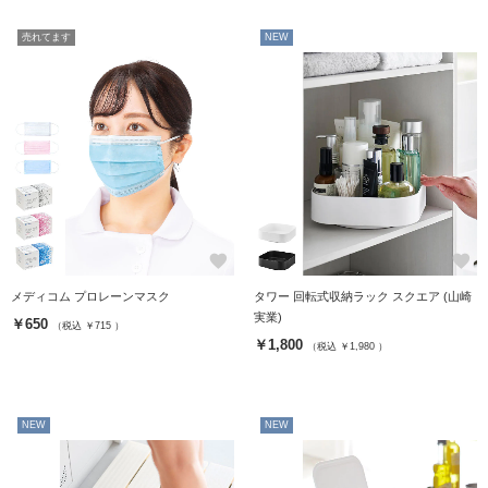
売れてます
NEW
favorite
favorite
メディコム プロレーンマスク
タワー 回転式収納ラック スクエア (山崎
実業)
￥650
（税込 ￥715 ）
￥1,800
（税込 ￥1,980 ）
NEW
NEW