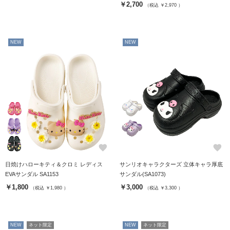
￥2,700
（税込 ￥2,970 ）
NEW
NEW
favorite
favorite
日焼けハローキティ＆クロミ レディス
サンリオキャラクターズ 立体キャラ厚底
EVAサンダル SA1153
サンダル(SA1073)
￥1,800
￥3,000
（税込 ￥1,980 ）
（税込 ￥3,300 ）
NEW
ネット限定
NEW
ネット限定