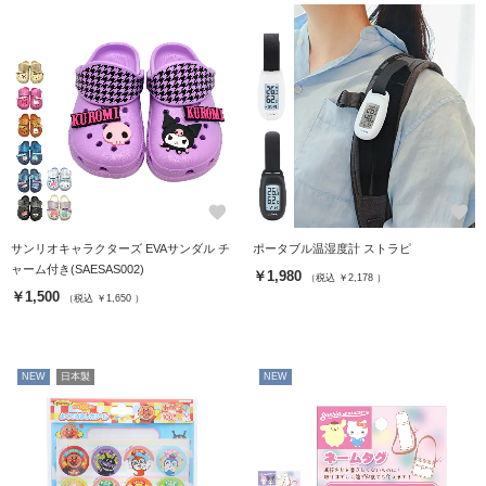
favorite
favorite
サンリオキャラクターズ EVAサンダル チ
ポータブル温湿度計 ストラピ
ャーム付き(SAESAS002)
￥1,980
（税込 ￥2,178 ）
￥1,500
（税込 ￥1,650 ）
NEW
日本製
NEW