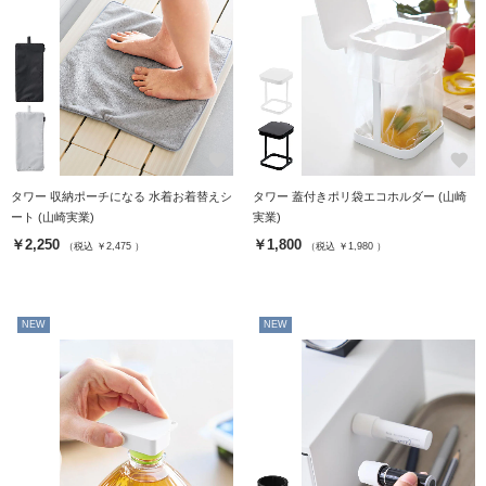
favorite
favorite
タワー 収納ポーチになる 水着お着替えシ
タワー 蓋付きポリ袋エコホルダー (山崎
ート (山崎実業)
実業)
￥2,250
￥1,800
（税込 ￥2,475 ）
（税込 ￥1,980 ）
NEW
NEW