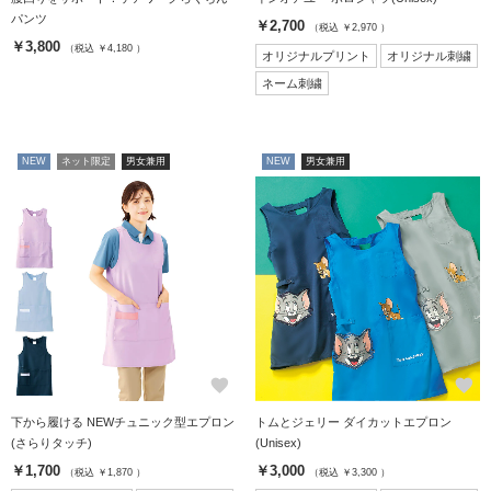
パンツ
￥2,700
（税込 ￥2,970 ）
￥3,800
（税込 ￥4,180 ）
オリジナルプリント
オリジナル刺繍
ネーム刺繍
NEW
ネット限定
男女兼用
NEW
男女兼用
favorite
favorite
下から履ける NEWチュニック型エプロン
トムとジェリー ダイカットエプロン
(さらりタッチ)
(Unisex)
￥1,700
￥3,000
（税込 ￥1,870 ）
（税込 ￥3,300 ）