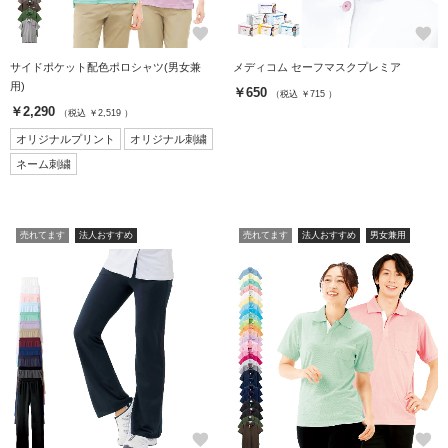
favorite
favorite
サイドポケット配色ポロシャツ(男女兼
メディコム セーフマスクプレミア
用)
￥650
（税込 ￥715 ）
￥2,290
（税込 ￥2,519 ）
オリジナルプリント
オリジナル刺繍
ネーム刺繍
売れてます
法人おすすめ
売れてます
法人おすすめ
男女兼用
favorite
favorite