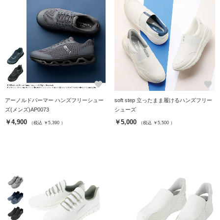
favorite
favorite
アーノルドパーマー ハンズフリーシュー
soft step 立ったまま履けるハンズフリー
ズ(メンズ)AP0073
シューズ
￥4,900
￥5,000
（税込 ￥5,390 ）
（税込 ￥5,500 ）