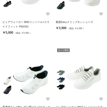
favorite
favorite
ピュアウォーカー BMZインソール×スラ
着脱Easyスリップオンシューズ
イドフィット PW1501
￥3,900
（税込 ￥4,290 ）
￥5,000
（税込 ￥5,500 ）
ネット限定
favorite
favorite