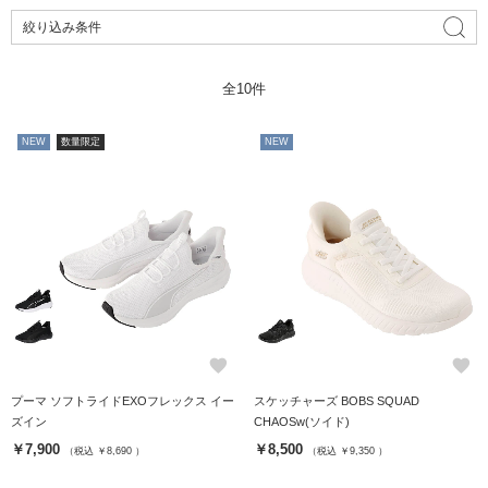
絞り込み条件
全10件
NEW
数量限定
NEW
favorite
favorite
プーマ ソフトライドEXOフレックス イー
スケッチャーズ BOBS SQUAD
ズイン
CHAOSw(ソイド)
￥7,900
￥8,500
（税込 ￥8,690 ）
（税込 ￥9,350 ）