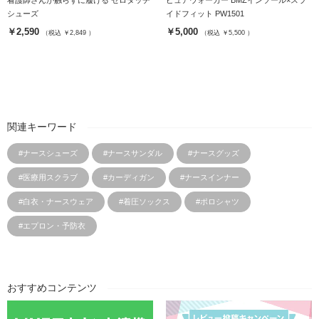
看護師さんが触らずに履ける ゼロタッチ
ピュアウォーカー BMZインソール×スラ
シューズ
イドフィット PW1501
￥2,590
￥5,000
（税込 ￥2,849 ）
（税込 ￥5,500 ）
関連キーワード
#ナースシューズ
#ナースサンダル
#ナースグッズ
#医療用スクラブ
#カーディガン
#ナースインナー
#白衣・ナースウェア
#着圧ソックス
#ポロシャツ
#エプロン・予防衣
おすすめコンテンツ