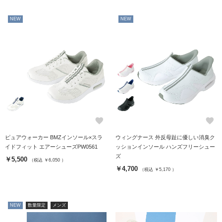
NEW
NEW
favorite
favorite
ピュアウォーカー BMZインソール×スラ
ウィングナース 外反母趾に優しい消臭ク
イドフィット エアーシューズPW0561
ッションインソール ハンズフリーシュー
ズ
￥5,500
（税込 ￥6,050 ）
￥4,700
（税込 ￥5,170 ）
NEW
数量限定
メンズ