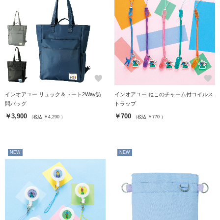
favorite
favorite
インオアユー リュック＆トート2Way訪
インオアユー ねこのチャーム付コイルス
問バッグ
トラップ
￥3,900
￥700
（税込 ￥4,290 ）
（税込 ￥770 ）
NEW
NEW