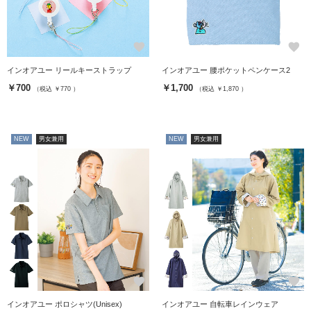
favorite
favorite
インオアユー リールキーストラップ
インオアユー 腰ポケットペンケース2
￥700
￥1,700
（税込 ￥770 ）
（税込 ￥1,870 ）
NEW
男女兼用
NEW
男女兼用
favorite
favorite
インオアユー ポロシャツ(Unisex)
インオアユー 自転車レインウェア