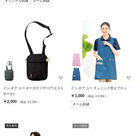
オリジナル刺繍
ネーム刺繍
favorite
favorite
イン オア ユー オーガナイザー(ウエスト
イン オア ユー チュニック型エプロン
ポーチ)
￥3,000
（税込 ￥3,300 ）
￥2,000
（税込 ￥2,200 ）
ネーム刺繍
男女兼用
ネット限定