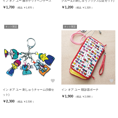
イン オア ユー 腰ポケットペンケース
クルー丈の刺しゅうソックス(2足セット)
￥1,700
￥1,200
（税込 ￥1,870 ）
（税込 ￥1,320 ）
ネット限定
ネット限定
favorite
favorite
イン オア ユー 刺しゅうチャーム(5個セ
イン オア ユー 聴診器ポーチ
ット)
￥1,900
（税込 ￥2,090 ）
￥2,300
（税込 ￥2,530 ）