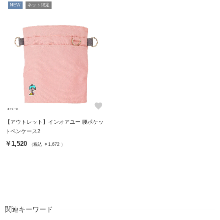
NEW
ネット限定
favorite
【アウトレット】インオアユー 腰ポケッ
トペンケース2
￥1,520
（税込 ￥1,672 ）
関連キーワード