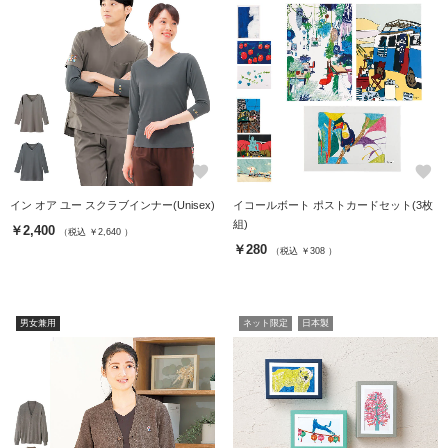
favorite
favorite
イン オア ユー スクラブインナー(Unisex)
イコールボート ポストカードセット(3枚
組)
￥2,400
（税込 ￥2,640 ）
￥280
（税込 ￥308 ）
男女兼用
ネット限定
日本製