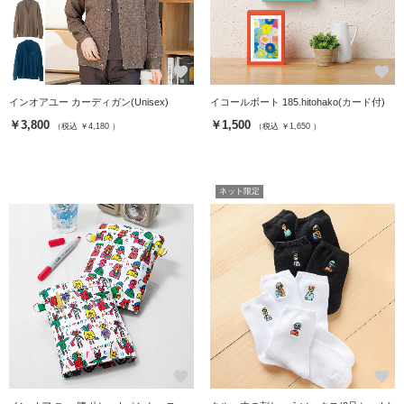
favorite
favorite
インオアユー カーディガン(Unisex)
イコールボート 185.hitohako(カード付)
￥3,800
￥1,500
（税込 ￥4,180 ）
（税込 ￥1,650 ）
ネット限定
favorite
favorite