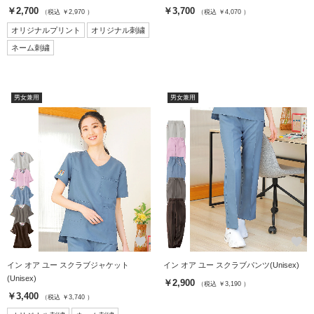
￥2,700
￥3,700
（税込 ￥2,970 ）
（税込 ￥4,070 ）
オリジナルプリント
オリジナル刺繍
ネーム刺繍
男女兼用
男女兼用
favorite
favorite
イン オア ユー スクラブジャケット
イン オア ユー スクラブパンツ(Unisex)
(Unisex)
￥2,900
（税込 ￥3,190 ）
￥3,400
（税込 ￥3,740 ）