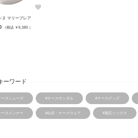
favorite
ンヌ マリープレア
0
（税込 ￥6,380 ）
キーワード
ナースシューズ
#ナースサンダル
#ナースグッズ
ナースインナー
#白衣・ナースウェア
#着圧ソックス