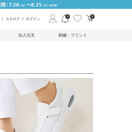
0
0
カタログ
ログイン
法人注文
刺繍・プリント