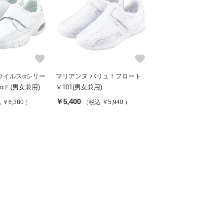
favorite
favorite
ウイルスαシリー
マリアンヌ バリュ！フロート
αＥ(男女兼用)
Ｖ101(男女兼用)
￥5,400
￥6,380 ）
（税込 ￥5,940 ）