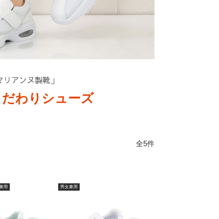
マリアンヌ製靴」
こだわりシューズ
全5件
兼用
男女兼用