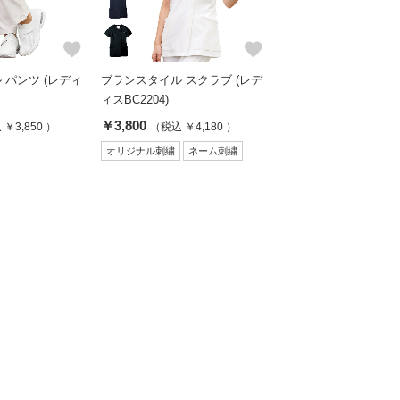
favorite
favorite
 パンツ (レディ
ブランスタイル スクラブ (レデ
ィスBC2204)
￥3,800
￥3,850 ）
（税込 ￥4,180 ）
オリジナル刺繍
ネーム刺繍