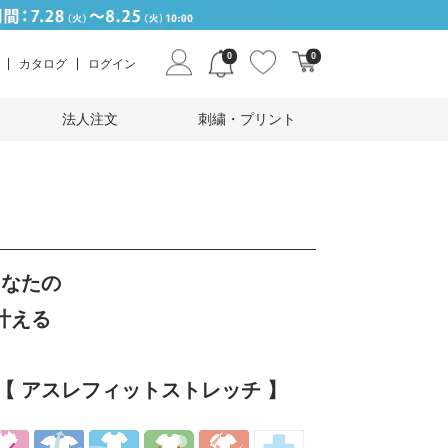
0
0
カタログ
ログイン
法人注文
刺繍・プリント
あなたの
叶える
【 アスレフィットストレッチ 】