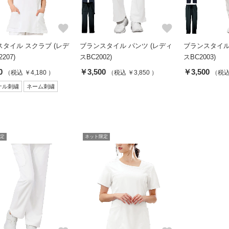
favorite
favorite
タイル スクラブ (レデ
ブランスタイル パンツ (レディ
ブランスタイル
207)
スBC2002)
スBC2003)
0
￥3,500
￥3,500
（税込 ￥4,180 ）
（税込 ￥3,850 ）
（税込 
ナル刺繍
ネーム刺繍
定
ネット限定