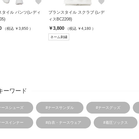
favorite
favorite
スタイル パンツ(レディ
ブランスタイル スクラブ (レデ
05)
ィスBC2208)
0
￥3,800
（税込 ￥3,850 ）
（税込 ￥4,180 ）
ネーム刺繍
キーワード
ナースシューズ
#ナースサンダル
#ナースグッズ
ナースインナー
#白衣・ナースウェア
#着圧ソックス