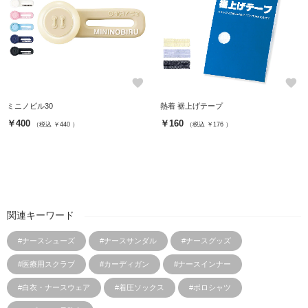
favorite
favorite
ミニノビル30
熱着 裾上げテープ
￥400
￥160
（税込 ￥440 ）
（税込 ￥176 ）
関連キーワード
#ナースシューズ
#ナースサンダル
#ナースグッズ
#医療用スクラブ
#カーディガン
#ナースインナー
#白衣・ナースウェア
#着圧ソックス
#ポロシャツ