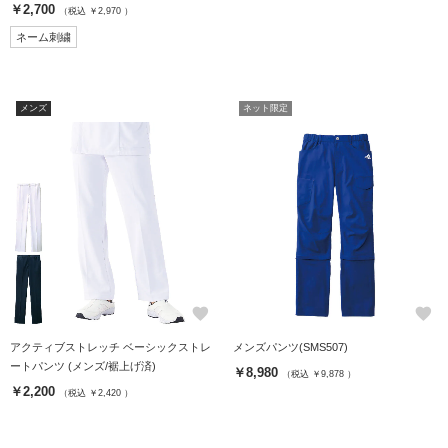
￥2,700
（税込 ￥2,970 ）
ネーム刺繍
メンズ
ネット限定
favorite
favorite
アクティブストレッチ ベーシックストレ
メンズパンツ(SMS507)
ートパンツ (メンズ/裾上げ済)
￥8,980
（税込 ￥9,878 ）
￥2,200
（税込 ￥2,420 ）