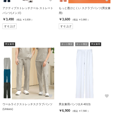
アクティブストレッチクール ストレート
もっと透けにくい スクラブパンツ(男女兼
パンツ(メンズ)
用)
￥3,490
￥3,600
（税込 ￥3,839 ）
（税込 ￥3,960 ）
すそ上げ
すそ上げ
男女兼用
ネット限定
ネット限定
男女兼用
favorite
favorite
ウールライクストレッチスクラブパンツ
男女兼用パンツ(LX-4013)
(Unisex)
￥6,900
（税込 ￥7,590 ）