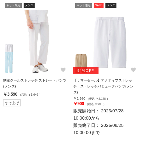
ネット限定
メンズ
ネット限定
SALE
メンズ
favorite
favorite
54%OFF
制電クールストレッチ ストレートパンツ
【サマーセール】アクティブストレッ
(メンズ)
チ ストレッチバミューダパンツ(メン
ズ)
￥3,590
（税込 ￥3,949 ）
￥1,980
（税込 ￥2,178 ）
すそ上げ
￥900
（税込 ￥990 ）
販売開始日： 2026/07/28
10:00:00から
販売終了日： 2026/08/25
10:00:00まで