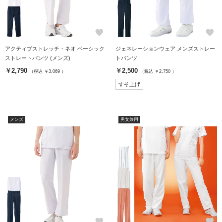
favorite
favorite
アクティブストレッチ・ネオ ベーシック
ジェネレーションウェア メンズストレー
ストレートパンツ (メンズ)
トパンツ
￥2,790
￥2,500
（税込 ￥3,069 ）
（税込 ￥2,750 ）
すそ上げ
メンズ
男女兼用
favorite
favorite