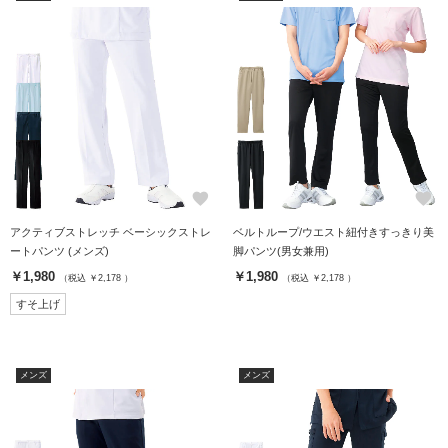
favorite
favorite
アクティブストレッチ ベーシックストレ
ベルトループ/ウエスト紐付きすっきり美
ートパンツ (メンズ)
脚パンツ(男女兼用)
￥1,980
￥1,980
（税込 ￥2,178 ）
（税込 ￥2,178 ）
すそ上げ
メンズ
メンズ