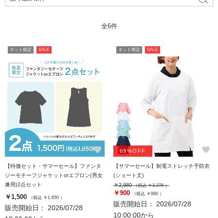
全6件
ネット限定
SALE
ネット限定
SALE
favorite
favorite
69%OFF
【特価セット・サマーセール】ファンタ
【サマーセール】制電ストレッチ予防衣
ジーモチーフジャケットorエプロン(男女
(ショート丈)
兼用)2点セット
￥2,980
（税込 ￥3,278 ）
￥900
（税込 ￥990 ）
￥1,500
（税込 ￥1,650 ）
販売開始日： 2026/07/28
販売開始日： 2026/07/28
10:00:00から