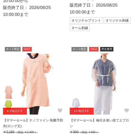
10:00:00から
販売終了日： 2026/08/25
販売終了日： 2026/08/25
10:00:00まで
10:00:00まで
オリジナルプリント
オリジナル刺繍
ネーム刺繍
ネット限定
SALE
ネット限定
SALE
男女兼用
favorite
favorite
63%OFF
33%OFF
【サマーセール】ナノファイン 制菌予防
【サマーセール】袖付き使い捨てエプロ
衣(ロング丈)
ン
￥2,190
￥300
（税込 ￥2,409 ）
（税込 ￥330 ）