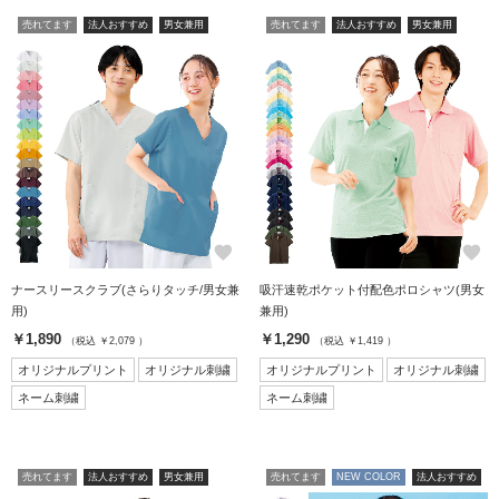
売れてます
法人おすすめ
男女兼用
売れてます
法人おすすめ
男女兼用
favorite
favorite
ナースリースクラブ(さらりタッチ/男女兼
吸汗速乾ポケット付配色ポロシャツ(男女
用)
兼用)
￥1,890
￥1,290
（税込 ￥2,079 ）
（税込 ￥1,419 ）
オリジナルプリント
オリジナル刺繍
オリジナルプリント
オリジナル刺繍
ネーム刺繍
ネーム刺繍
売れてます
法人おすすめ
男女兼用
売れてます
NEW COLOR
法人おすすめ