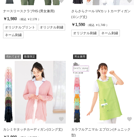
favorite
favorite
ナースリースクラブHS (男女兼用)
さらさらクール UVカットカーディガン
(ロング丈)
￥1,980
（税込 ￥2,178 ）
￥1,590
（税込 ￥1,749 ）
オリジナルプリント
オリジナル刺繍
オリジナル刺繍
ネーム刺繍
ネーム刺繍
売れてます
数量限定
男女兼用
favorite
favorite
カシミヤタッチカーディガン(ロング丈)
カラフルアニマル エプロン(チュニック
型)