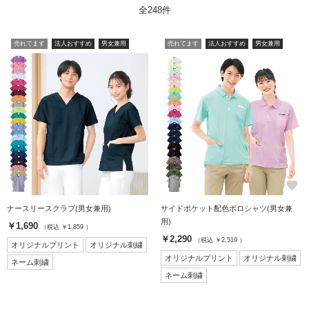
全248件
売れてます
法人おすすめ
男女兼用
売れてます
法人おすすめ
男女兼用
favorite
favorite
ナースリースクラブ(男女兼用)
サイドポケット配色ポロシャツ(男女兼
用)
￥1,690
（税込 ￥1,859 ）
￥2,290
（税込 ￥2,519 ）
オリジナルプリント
オリジナル刺繍
オリジナルプリント
オリジナル刺繍
ネーム刺繍
ネーム刺繍