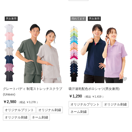
男女兼用
売れてます
男女兼用
favorite
favorite
グレートバディ 制電ストレッチスクラブ
吸汗速乾配色ポロシャツ(男女兼用)
(Unisex)
￥1,290
（税込 ￥1,419 ）
￥2,980
（税込 ￥3,278 ）
オリジナルプリント
オリジナル刺繍
オリジナルプリント
オリジナル刺繍
ネーム刺繍
オリジナル刺繍
ネーム刺繍