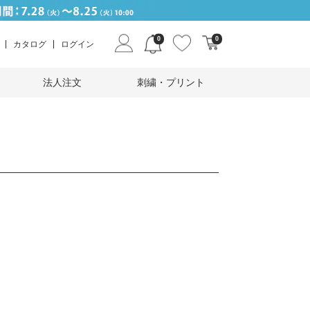
0
0
カタログ
ログイン
法人注文
刺繍・プリント