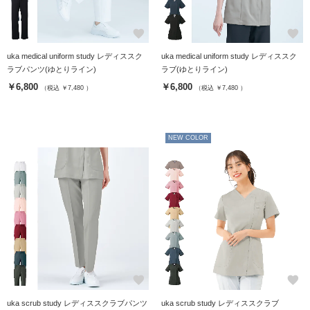
favorite
favorite
uka medical uniform study レディススク
uka medical uniform study レディススク
ラブパンツ(ゆとりライン)
ラブ(ゆとりライン)
￥6,800
￥6,800
（税込 ￥7,480 ）
（税込 ￥7,480 ）
NEW COLOR
favorite
favorite
uka scrub study レディススクラブパンツ
uka scrub study レディススクラブ