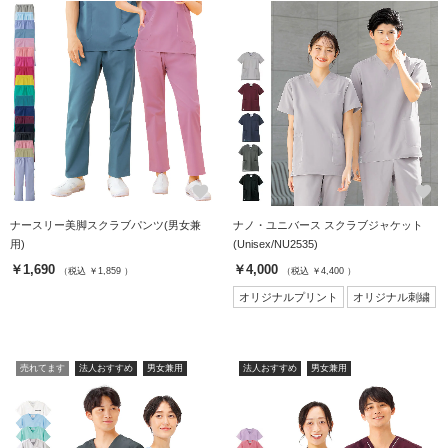
favorite
favorite
ナースリー美脚スクラブパンツ(男女兼
ナノ・ユニバース スクラブジャケット
用)
(Unisex/NU2535)
￥1,690
￥4,000
（税込 ￥1,859 ）
（税込 ￥4,400 ）
オリジナルプリント
オリジナル刺繍
売れてます
法人おすすめ
男女兼用
法人おすすめ
男女兼用