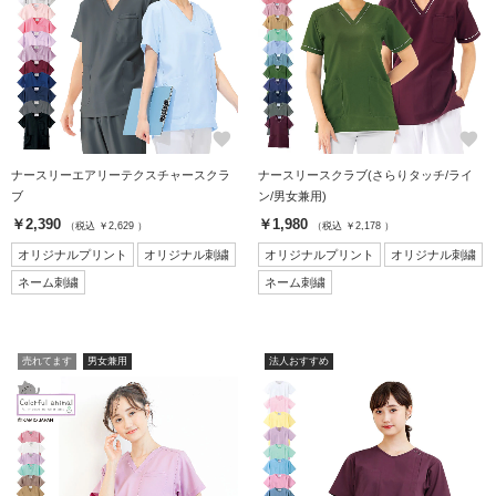
favorite
favorite
ナースリーエアリーテクスチャースクラ
ナースリースクラブ(さらりタッチ/ライ
ブ
ン/男女兼用)
￥2,390
￥1,980
（税込 ￥2,629 ）
（税込 ￥2,178 ）
オリジナルプリント
オリジナル刺繍
オリジナルプリント
オリジナル刺繍
ネーム刺繍
ネーム刺繍
売れてます
男女兼用
法人おすすめ