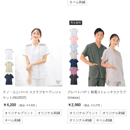
ネーム刺繍
男女兼用
favorite
favorite
ナノ・ユニバース スクラブオープンジャ
グレートバディ 制電ストレッチスクラブ
ケット(NU2537)
(Unisex)
￥4,200
￥2,980
（税込 ￥4,620 ）
（税込 ￥3,278 ）
オリジナルプリント
オリジナル刺繍
オリジナルプリント
オリジナル刺繍
ネーム刺繍
オリジナル刺繍
ネーム刺繍