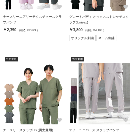
favorite
favorite
ナースリーエアリーテクスチャースクラ
グレートバディ オックスストレッチスク
ブパンツ
ラブ(Unisex)
￥2,390
￥3,800
（税込 ￥2,629 ）
（税込 ￥4,180 ）
オリジナル刺繍
ネーム刺繍
男女兼用
男女兼用
favorite
favorite
ナースリースクラブHS (男女兼用)
ナノ・ユニバース スクラブパンツ