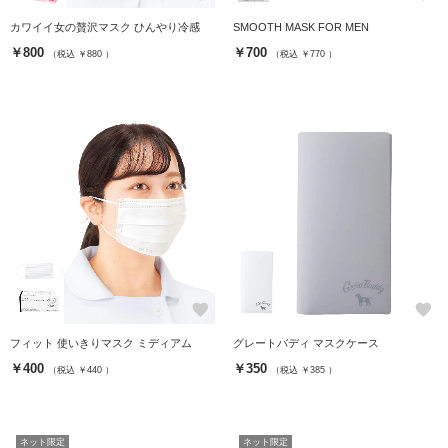
カワイイ女の贅沢マスク ひんやり冷感
SMOOTH MASK FOR MEN
￥800
￥700
（税込 ￥880 ）
（税込 ￥770 ）
favorite
favorite
フィット 使いきりマスク ミディアム
グレートバディ マスクケース
￥400
￥350
（税込 ￥440 ）
（税込 ￥385 ）
ネット限定
ネット限定