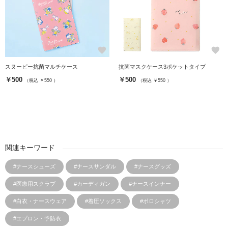
favorite
favorite
スヌーピー抗菌マルチケース
抗菌マスクケース3ポケットタイプ
￥500
￥500
（税込 ￥550 ）
（税込 ￥550 ）
関連キーワード
#ナースシューズ
#ナースサンダル
#ナースグッズ
#医療用スクラブ
#カーディガン
#ナースインナー
#白衣・ナースウェア
#着圧ソックス
#ポロシャツ
#エプロン・予防衣