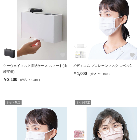
favorite
favorite
ツーウェイマスク収納ケース スマート(山
メディコム プロレーンマスク レベル2
崎実業)
￥1,000
（税込 ￥1,100 ）
￥2,100
（税込 ￥2,310 ）
ネット限定
ネット限定