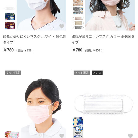
favorite
favorite
眼鏡が曇りにくいマスク ホワイト 個包装
眼鏡が曇りにくいマスク カラー 個包装タ
タイプ
イプ
￥780
￥780
（税込 ￥858 ）
（税込 ￥858 ）
ネット限定
ネット限定
メンズ
favorite
favorite