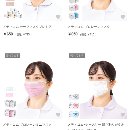
favorite
favorite
メディコム セーフマスクプレミア
メディコム プロレーンマスク
￥650
￥650
（税込 ￥715 ）
（税込 ￥715 ）
売れてます
売れてます
favorite
favorite
メディコム プロレーンミニマスク
メディコム×ナースリー 肌ざわりがやわ