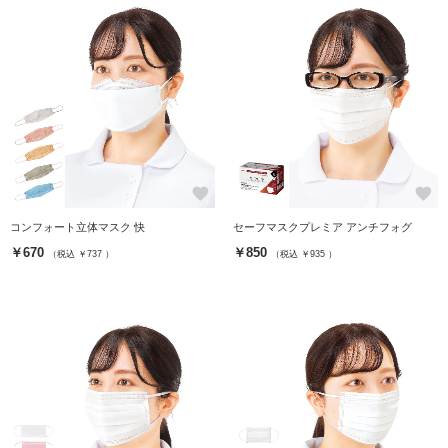
favorite
favorite
コンフォート立体マスク 快
セーフマスクプレミア アンチフォグ
￥670
￥850
（税込 ￥737 ）
（税込 ￥935 ）