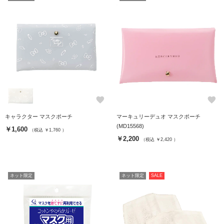
favorite
favorite
キャラクター マスクポーチ
マーキュリーデュオ マスクポーチ
(MD15568)
￥1,600
（税込 ￥1,760 ）
￥2,200
（税込 ￥2,420 ）
ネット限定
ネット限定
SALE