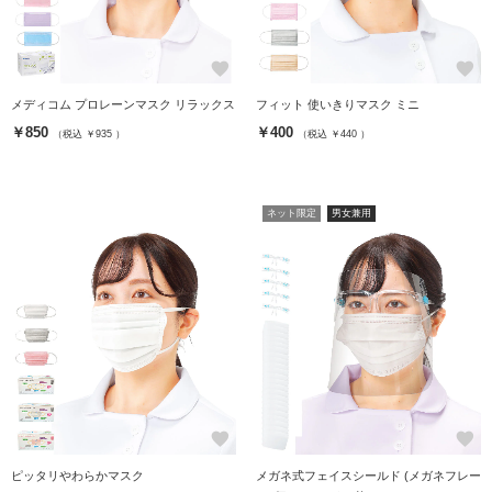
favorite
favorite
メディコム プロレーンマスク リラックス
フィット 使いきりマスク ミニ
￥850
￥400
（税込 ￥935 ）
（税込 ￥440 ）
ネット限定
男女兼用
favorite
favorite
ピッタリやわらかマスク
メガネ式フェイスシールド (メガネフレー