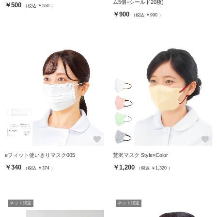
ム5個+シールド20枚)
￥500
（税込 ￥550 ）
￥900
（税込 ￥990 ）
favorite
favorite
eフィット使いきりマスク005
贅沢マスク Style×Color
￥340
￥1,200
（税込 ￥374 ）
（税込 ￥1,320 ）
ネット限定
ネット限定