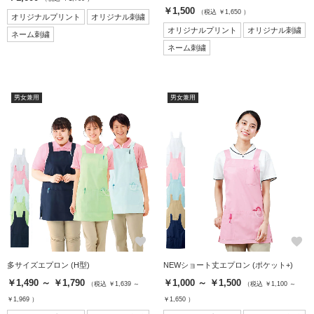
￥1,500
（税込 ￥1,650 ）
オリジナルプリント
オリジナル刺繍
オリジナルプリント
オリジナル刺繍
ネーム刺繍
ネーム刺繍
男女兼用
男女兼用
favorite
favorite
多サイズエプロン (H型)
NEWショート丈エプロン (ポケット+)
￥1,490 ～ ￥1,790
￥1,000 ～ ￥1,500
（税込 ￥1,639 ～
（税込 ￥1,100 ～
￥1,969 ）
￥1,650 ）