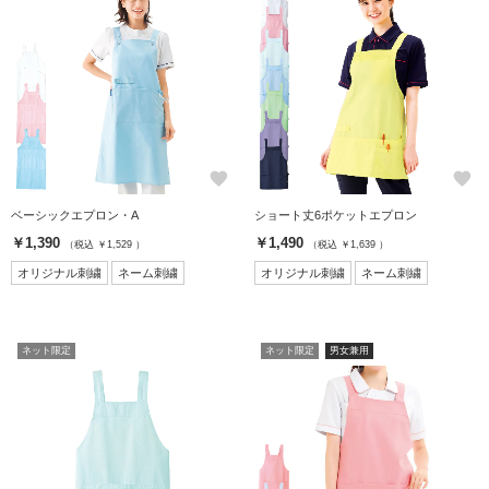
favorite
favorite
ベーシックエプロン・A
ショート丈6ポケットエプロン
￥1,390
￥1,490
（税込 ￥1,529 ）
（税込 ￥1,639 ）
オリジナル刺繍
ネーム刺繍
オリジナル刺繍
ネーム刺繍
ネット限定
ネット限定
男女兼用