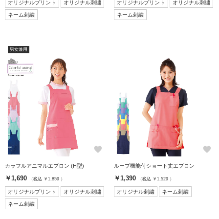
オリジナルプリント
オリジナル刺繍
オリジナルプリント
オリジナル刺繍
ネーム刺繍
ネーム刺繍
男女兼用
favorite
favorite
カラフルアニマルエプロン (H型)
ループ機能付ショート丈エプロン
￥1,690
￥1,390
（税込 ￥1,859 ）
（税込 ￥1,529 ）
オリジナルプリント
オリジナル刺繍
オリジナル刺繍
ネーム刺繍
ネーム刺繍