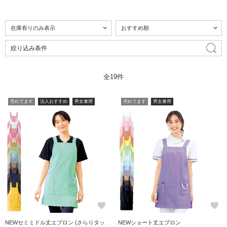
絞り込み条件
全19件
売れてます
法人おすすめ
男女兼用
売れてます
男女兼用
favorite
favorite
NEWセミミドル丈エプロン (さらりタッ
NEWショート丈エプロン