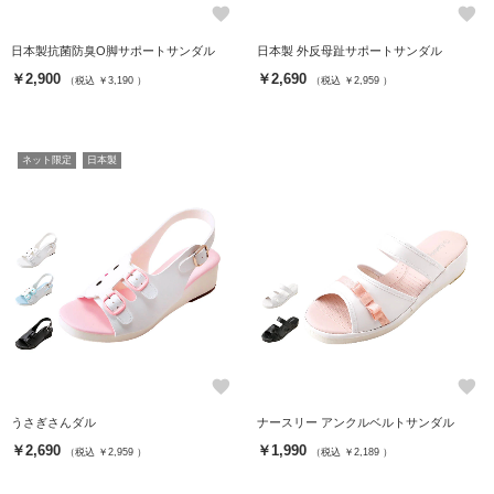
favorite
favorite
日本製抗菌防臭O脚サポートサンダル
日本製 外反母趾サポートサンダル
￥2,900
￥2,690
（税込 ￥3,190 ）
（税込 ￥2,959 ）
ネット限定
日本製
favorite
favorite
うさぎさんダル
ナースリー アンクルベルトサンダル
￥2,690
￥1,990
（税込 ￥2,959 ）
（税込 ￥2,189 ）