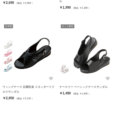
ル
￥2,690
（税込 ￥2,959 ）
￥1,990
（税込 ￥2,189 ）
日本製
ネット限定
favorite
favorite
ウィングナース 抗菌防臭 スタンダードク
ナースリー ベーシックナースサンダル
ロスサンダル
￥1,490
（税込 ￥1,639 ）
￥2,850
（税込 ￥3,135 ）