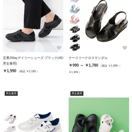
favorite
favorite
定番2Wayデイリーシューズ ブラック(4E/
ナースリークロスサンダル
男女兼用)
￥990 ～ ￥1,780
（税込 ￥1,089 ～
￥1,990
（税込 ￥2,189 ）
￥1,958 ）
男女兼用
男女兼用