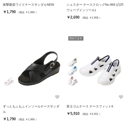
衝撃吸収ワイドナースサンダルNEW
シェスター ナースクロッグNo.969 (凸凹
ウェーブインソール)
￥1,790
（税込 ￥1,969 ）
￥2,690
（税込 ￥2,959 ）
売れてます
favorite
favorite
ずっともふもふインソールナースサンダ
富士ゴムナース ナースフィットII
ル
￥5,910
（税込 ￥6,501 ）
￥1,790
（税込 ￥1,969 ）