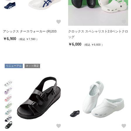
favorite
favorite
アシックス ナースウォーカー (R)203
クロックス スペシャリスト2.0ベントクロ
ッグ
￥6,900
（税込 ￥7,590 ）
￥6,000
（税込 ￥6,600 ）
リニューアル
ネット限定
favorite
favorite