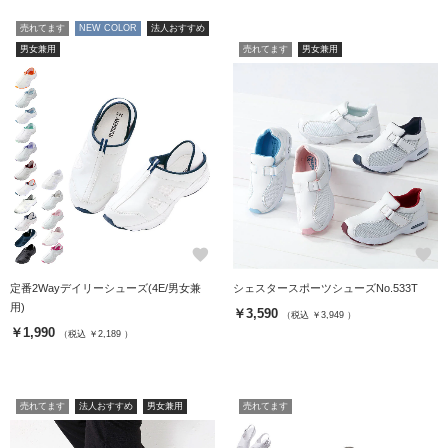
売れてます
NEW COLOR
法人おすすめ
男女兼用
売れてます
男女兼用
favorite
favorite
定番2Wayデイリーシューズ(4E/男女兼
シェスタースポーツシューズNo.533T
用)
￥3,590
（税込 ￥3,949 ）
￥1,990
（税込 ￥2,189 ）
売れてます
法人おすすめ
男女兼用
売れてます