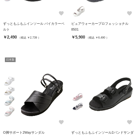
favorite
favorite
ずっともふもふインソール バイカラーベ
ピュアウォーカープロフェッショナル
ルト
8501
￥2,490
￥5,900
（税込 ￥2,739 ）
（税込 ￥6,490 ）
日本製
favorite
favorite
O脚サポート2Wayサンダル
ずっともふもふインソール2バンドサンダ