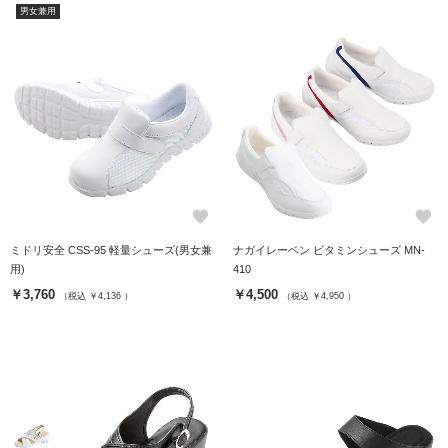
男女兼用
favorite
favorite
ミドリ安全 CSS-95 軽量シューズ(男女兼
ナガイレーベン ビタミンシューズ MN-
用)
410
￥3,760
￥4,500
（税込 ￥4,136 ）
（税込 ￥4,950 ）