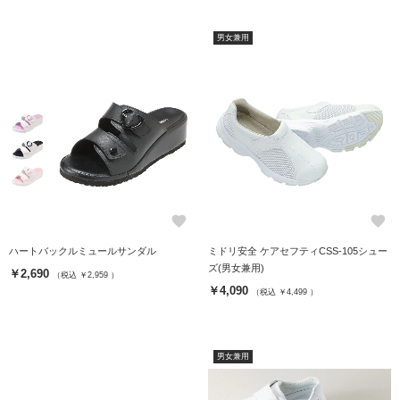
男女兼用
favorite
favorite
ハートバックルミュールサンダル
ミドリ安全 ケアセフティCSS-105シュー
ズ(男女兼用)
￥2,690
（税込 ￥2,959 ）
￥4,090
（税込 ￥4,499 ）
男女兼用