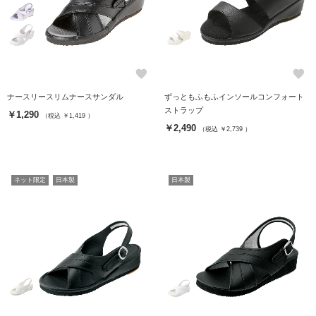
favorite
favorite
ナースリースリムナースサンダル
ずっともふもふインソールコンフォート
ストラップ
￥1,290
（税込 ￥1,419 ）
￥2,490
（税込 ￥2,739 ）
ネット限定
日本製
日本製