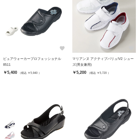
favorite
favorite
ピュアウォーカープロフェッショナル
マリアンヌ アクティブバリュ!V2 シュー
8511
ズ(男女兼用)
￥5,400
￥5,200
（税込 ￥5,940 ）
（税込 ￥5,720 ）