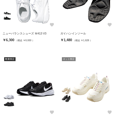
favorite
favorite
ニューバランスシューズ Ｍ413 V3
ガイハンインソール
￥6,300
￥1,480
（税込 ￥6,930 ）
（税込 ￥1,628 ）
数量限定
ネット限定
favorite
favorite