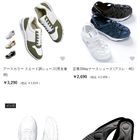
favorite
favorite
アースカラー スエード調シューズ(男女兼
定番2Wayナースシューズ (アスレ・4E)
用)
￥2,690
（税込 ￥2,959 ）
￥3,290
（税込 ￥3,619 ）
メンズ