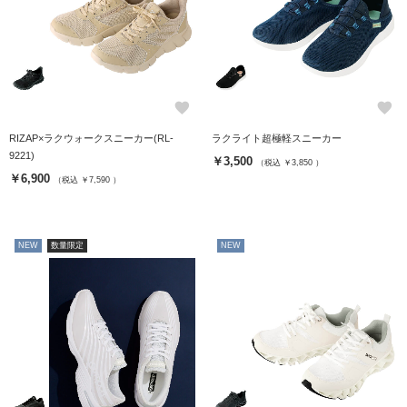
favorite
favorite
RIZAP×ラクウォークスニーカー(RL-
ラクライト超極軽スニーカー
9221)
￥3,500
（税込 ￥3,850 ）
￥6,900
（税込 ￥7,590 ）
NEW
数量限定
NEW