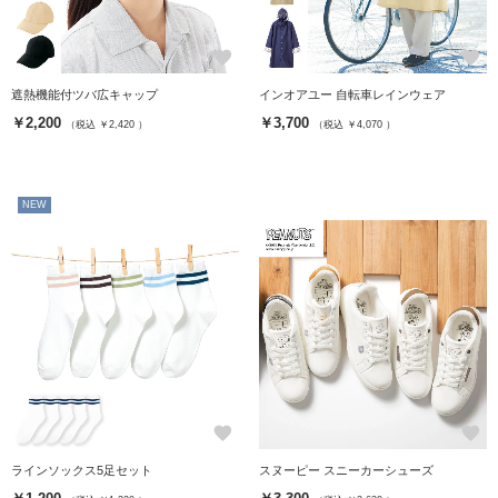
favorite
favorite
遮熱機能付ツバ広キャップ
インオアユー 自転車レインウェア
￥2,200
￥3,700
（税込 ￥2,420 ）
（税込 ￥4,070 ）
NEW
favorite
favorite
ラインソックス5足セット
スヌーピー スニーカーシューズ