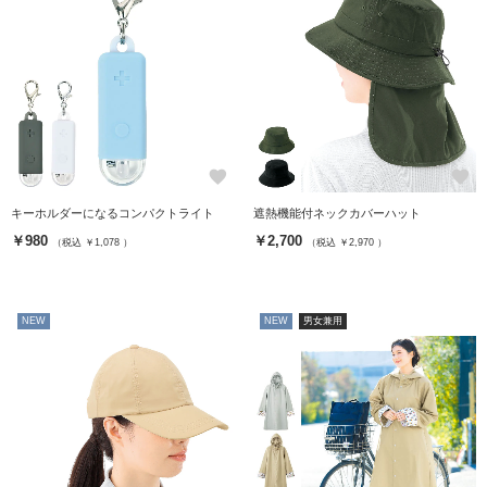
favorite
favorite
キーホルダーになるコンパクトライト
遮熱機能付ネックカバーハット
￥980
￥2,700
（税込 ￥1,078 ）
（税込 ￥2,970 ）
NEW
NEW
男女兼用