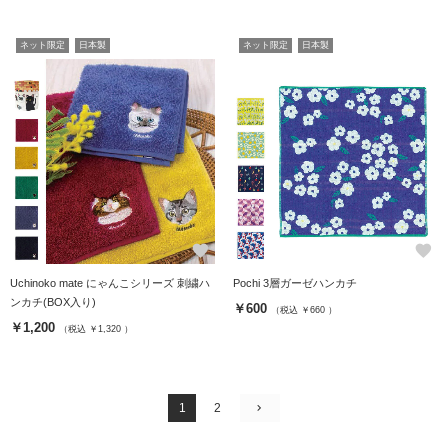
ネット限定
日本製
ネット限定
日本製
favorite
favorite
Uchinoko mate にゃんこシリーズ 刺繍ハ
Pochi 3層ガーゼハンカチ
ンカチ(BOX入り)
￥600
（税込 ￥660 ）
￥1,200
（税込 ￥1,320 ）
1
2