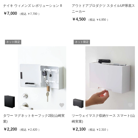
ナイキ ウィメンズ レボリューション 8
アウトドアプロダクツ スタイルUP厚底ス
ニーカー
￥7,000
（税込 ￥7,700 ）
￥4,500
（税込 ￥4,950 ）
ネット限定
ネット限定
favorite
favorite
タワー マグネットキーフック2段(山崎実
ツーウェイマスク収納ケース スマート(山
業)
崎実業)
￥2,200
￥2,100
（税込 ￥2,420 ）
（税込 ￥2,310 ）