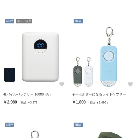
NEW
ネット限定
NEW
favorite
favorite
モバイルバッテリー 10000mAh
キーホルダーになるライト付ブザー
￥2,980
￥1,800
（税込 ￥3,278 ）
（税込 ￥1,980 ）
NEW
NEW