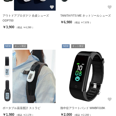
favorite
favorite
アウトドアプロダクツ 合皮シューズ
TANITA FITS ME ネットソールシューズ
ODP700
￥6,980
（税込 ￥7,678 ）
￥3,900
（税込 ￥4,290 ）
NEW
ネット限定
NEW
ネット限定
favorite
favorite
ポータブル温湿度計 ストラピ
熱中症アラートバンド WWBF01BK
￥1,980
￥2,000
（税込 ￥2,178 ）
（税込 ￥2,200 ）