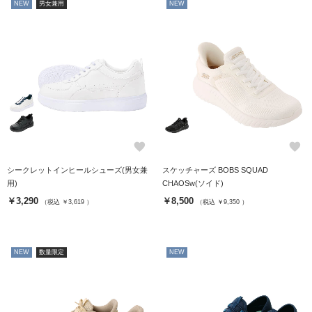
NEW
男女兼用
NEW
favorite
favorite
シークレットインヒールシューズ(男女兼
スケッチャーズ BOBS SQUAD
用)
CHAOSw(ソイド)
￥3,290
￥8,500
（税込 ￥3,619 ）
（税込 ￥9,350 ）
NEW
数量限定
NEW