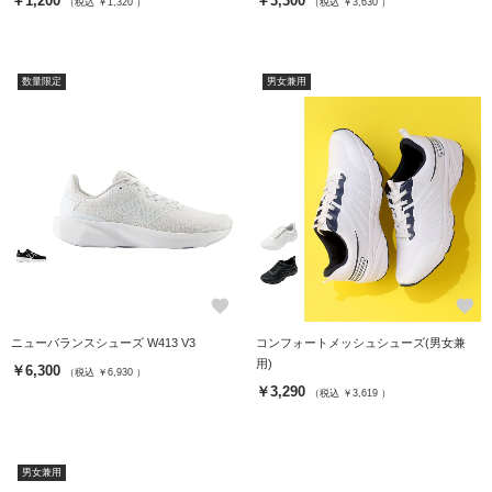
￥1,200
￥3,300
（税込 ￥1,320 ）
（税込 ￥3,630 ）
数量限定
男女兼用
favorite
favorite
ニューバランスシューズ W413 V3
コンフォートメッシュシューズ(男女兼
用)
￥6,300
（税込 ￥6,930 ）
￥3,290
（税込 ￥3,619 ）
男女兼用