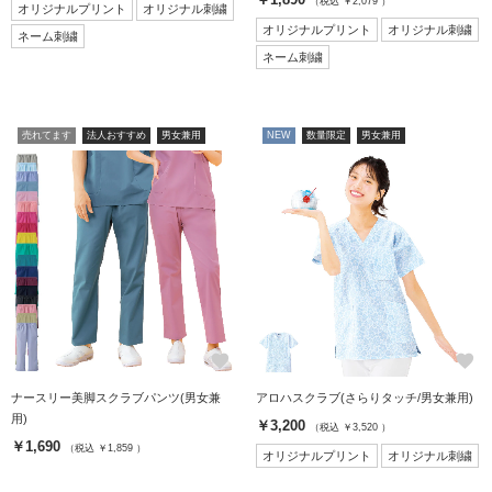
（税込 ￥2,079 ）
オリジナルプリント
オリジナル刺繍
オリジナルプリント
オリジナル刺繍
ネーム刺繍
ネーム刺繍
売れてます
法人おすすめ
男女兼用
NEW
数量限定
男女兼用
favorite
favorite
ナースリー美脚スクラブパンツ(男女兼
アロハスクラブ(さらりタッチ/男女兼用)
用)
￥3,200
（税込 ￥3,520 ）
￥1,690
（税込 ￥1,859 ）
オリジナルプリント
オリジナル刺繍