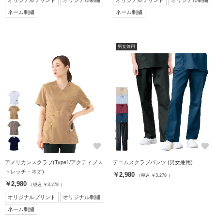
オリジナルプリント
オリジナル刺繍
オリジナルプリント
オリジナル刺繍
ネーム刺繍
ネーム刺繍
男女兼用
favorite
favorite
アメリカンスクラブ(Type1/アクティブス
デニムスクラブパンツ (男女兼用)
トレッチ・ネオ)
￥2,980
（税込 ￥3,278 ）
￥2,980
（税込 ￥3,278 ）
オリジナルプリント
オリジナル刺繍
ネーム刺繍