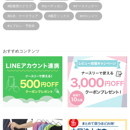
#医療用スクラブ
#カーディガン
#ナースインナー
#白衣・ナースウェア
#着圧ソックス
#ポロシャツ
#エプロン・予防衣
おすすめコンテンツ