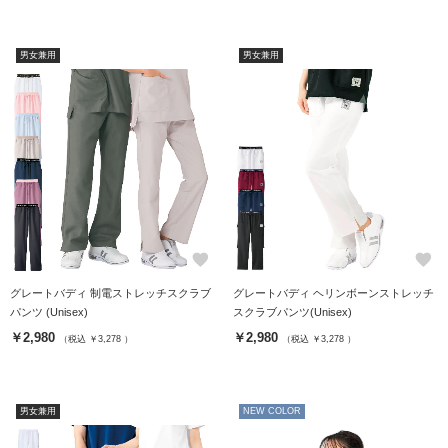
男女兼用
男女兼用
favorite
favorite
グレートバディ 制電ストレッチスクラブ
グレートバディ ヘリンボーンストレッチ
パンツ (Unisex)
スクラブパンツ(Unisex)
￥2,980
￥2,980
（税込 ￥3,278 ）
（税込 ￥3,278 ）
男女兼用
NEW COLOR