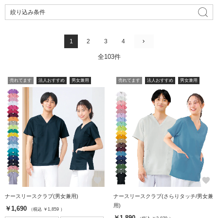
絞り込み条件
1
2
3
4
全103件
売れてます
法人おすすめ
男女兼用
売れてます
法人おすすめ
男女兼用
favorite
favorite
ナースリースクラブ(男女兼用)
ナースリースクラブ(さらりタッチ/男女兼
用)
￥1,690
（税込 ￥1,859 ）
￥1,890