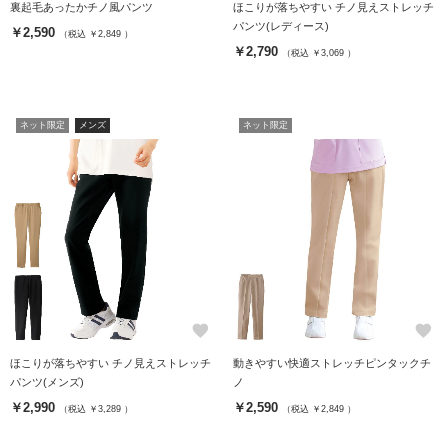
裏起毛あったかチノ風パンツ
ほこりが落ちやすい チノ見えストレッチ
パンツ(レディース)
￥2,590
（税込 ￥2,849 ）
￥2,790
（税込 ￥3,069 ）
ネット限定
メンズ
ネット限定
favorite
favorite
ほこりが落ちやすい チノ見えストレッチ
動きやすい快適ストレッチピンタックチ
パンツ(メンズ)
ノ
￥2,990
￥2,590
（税込 ￥3,289 ）
（税込 ￥2,849 ）