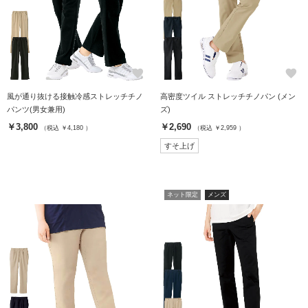
favorite
favorite
風が通り抜ける接触冷感ストレッチチノ
高密度ツイル ストレッチチノパン (メン
パンツ(男女兼用)
ズ)
￥3,800
￥2,690
（税込 ￥4,180 ）
（税込 ￥2,959 ）
すそ上げ
ネット限定
メンズ