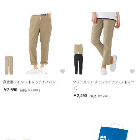
favorite
favorite
高密度ツイル ストレッチチノパン
ソフトタッチ ストレッチチノ (ストレー
ト)
￥2,590
（税込 ￥2,849 ）
￥2,490
（税込 ￥2,739 ）