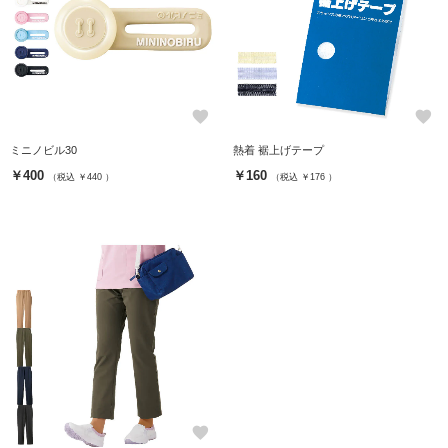
favorite
favorite
ミニノビル30
熱着 裾上げテープ
￥400
￥160
（税込 ￥440 ）
（税込 ￥176 ）
favorite