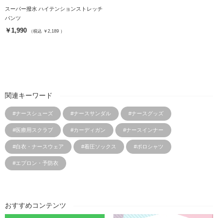
スーパー撥水 ハイテンションストレッチ
パンツ
￥1,990
（税込 ￥2,189 ）
関連キーワード
#ナースシューズ
#ナースサンダル
#ナースグッズ
#医療用スクラブ
#カーディガン
#ナースインナー
#白衣・ナースウェア
#着圧ソックス
#ポロシャツ
#エプロン・予防衣
おすすめコンテンツ