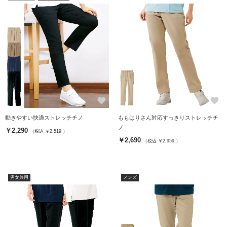
favorite
favorite
動きやすい快適ストレッチチノ
ももはりさん対応すっきりストレッチチ
ノ
￥2,290
（税込 ￥2,519 ）
￥2,690
（税込 ￥2,959 ）
男女兼用
メンズ