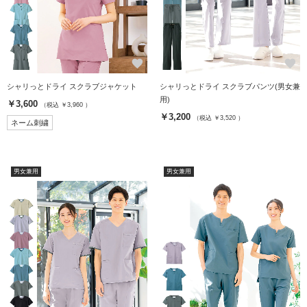
favorite
favorite
シャリっとドライ スクラブジャケット
シャリっとドライ スクラブパンツ(男女兼
用)
￥3,600
（税込 ￥3,960 ）
￥3,200
（税込 ￥3,520 ）
ネーム刺繍
男女兼用
男女兼用