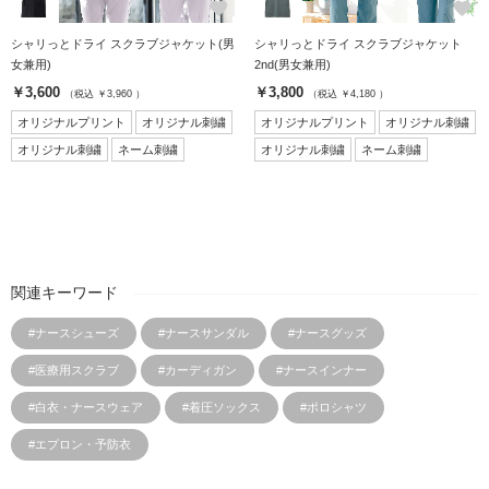
favorite
favorite
シャリっとドライ スクラブジャケット(男
シャリっとドライ スクラブジャケット
女兼用)
2nd(男女兼用)
￥3,600
￥3,800
（税込 ￥3,960 ）
（税込 ￥4,180 ）
オリジナルプリント
オリジナル刺繍
オリジナルプリント
オリジナル刺繍
オリジナル刺繍
ネーム刺繍
オリジナル刺繍
ネーム刺繍
関連キーワード
#ナースシューズ
#ナースサンダル
#ナースグッズ
#医療用スクラブ
#カーディガン
#ナースインナー
#白衣・ナースウェア
#着圧ソックス
#ポロシャツ
#エプロン・予防衣