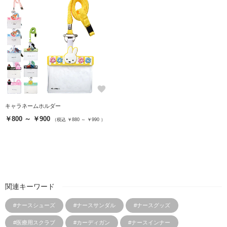
favorite
キャラネームホルダー
￥800 ～ ￥900
（税込 ￥880 ～ ￥990 ）
関連キーワード
#ナースシューズ
#ナースサンダル
#ナースグッズ
#医療用スクラブ
#カーディガン
#ナースインナー