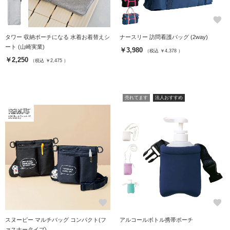
favorite
favorite
タワー 収納ポーチになる 水着お着替えシ
ナースリー 訪問看護バッグ (2way)
ート (山崎実業)
￥3,980
（税込 ￥4,378 ）
￥2,250
（税込 ￥2,475 ）
売れてます
法人おすすめ
favorite
favorite
スヌーピー マルチバッグ コンパクト(フ
アルコールボトル携帯ポーチ
ァスナータイプ)