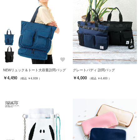
favorite
favorite
NEWリュック＆トート大容量訪問バッグ
グレートバディ 訪問バッグ
￥4,490
￥4,000
（税込 ￥4,939 ）
（税込 ￥4,400 ）