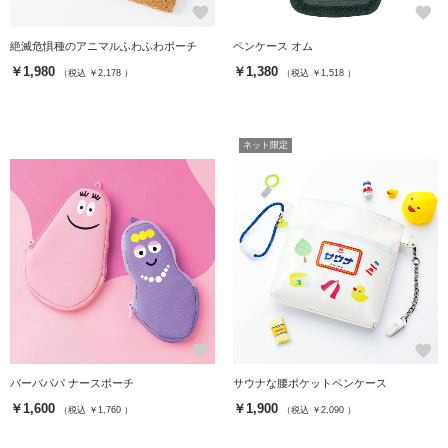
favorite
favorite
絶滅危惧種のアニマルふわふわポーチ
ペンケース オム
￥1,980
￥1,380
（税込 ￥2,178 ）
（税込 ￥1,518 ）
ネット限定
favorite
favorite
バーバパパ ナースポーチ
サウナな腰ポケットペンケース
￥1,600
￥1,900
（税込 ￥1,760 ）
（税込 ￥2,090 ）