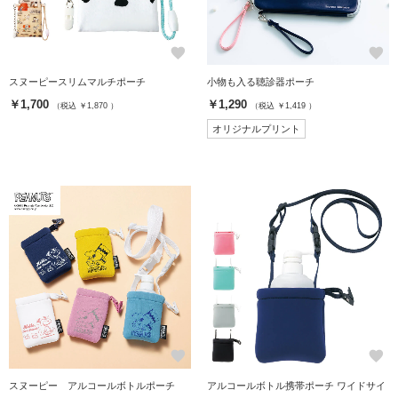
favorite
favorite
スヌーピースリムマルチポーチ
小物も入る聴診器ポーチ
￥1,700
￥1,290
（税込 ￥1,870 ）
（税込 ￥1,419 ）
オリジナルプリント
favorite
favorite
スヌーピー アルコールボトルポーチ
アルコールボトル携帯ポーチ ワイドサイ