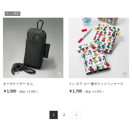
ネット限定
favorite
favorite
オーガナイザー オム
イン オア ユー 腰ポケットペンケース
￥1,500
￥1,700
（税込 ￥1,650 ）
（税込 ￥1,870 ）
1
2