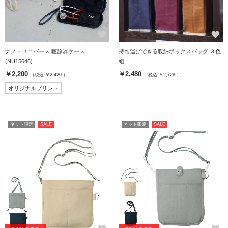
favorite
favorite
ナノ・ユニバース 聴診器ケース
持ち運びできる収納ボックスバッグ ３色
(NU15646)
組
￥2,200
￥2,480
（税込 ￥2,420 ）
（税込 ￥2,728 ）
オリジナルプリント
ネット限定
SALE
ネット限定
SALE