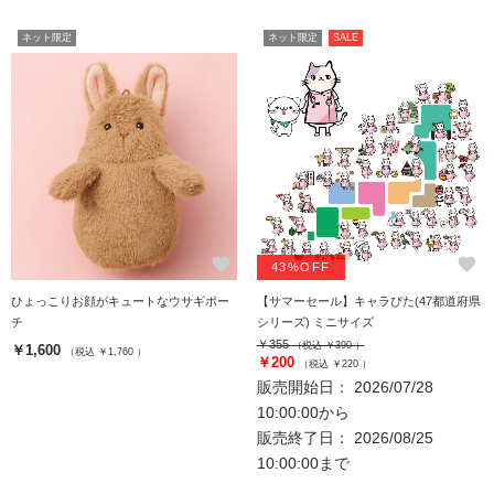
ネット限定
ネット限定
SALE
favorite
favorite
43%OFF
ひょっこりお顔がキュートなウサギポー
【サマーセール】キャラぴた(47都道府県
チ
シリーズ) ミニサイズ
￥355
（税込 ￥390 ）
￥1,600
（税込 ￥1,760 ）
￥200
（税込 ￥220 ）
販売開始日： 2026/07/28
10:00:00から
販売終了日： 2026/08/25
10:00:00まで