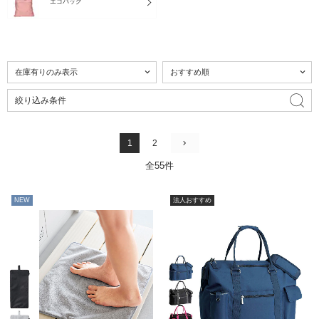
エコバッグ
絞り込み条件
1
2
全55件
NEW
法人おすすめ