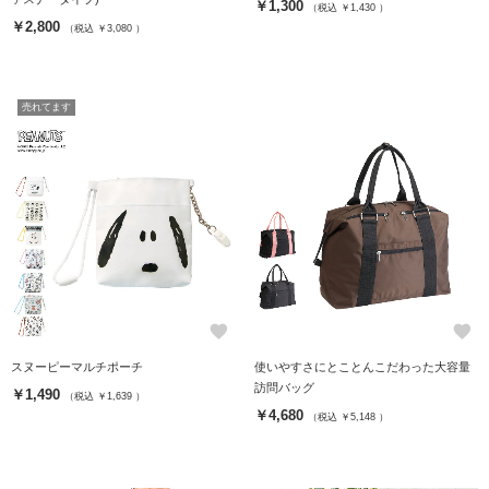
￥1,300
（税込 ￥1,430 ）
￥2,800
（税込 ￥3,080 ）
売れてます
favorite
favorite
スヌーピーマルチポーチ
使いやすさにとことんこだわった大容量
訪問バッグ
￥1,490
（税込 ￥1,639 ）
￥4,680
（税込 ￥5,148 ）