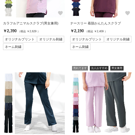
favorite
favorite
カラフルアニマルスクラブ(男女兼用)
ナースリー 着脱かんたんスクラブ
￥2,390
￥2,190
（税込 ￥2,629 ）
（税込 ￥2,409 ）
オリジナルプリント
オリジナル刺繍
オリジナルプリント
オリジナル刺繍
ネーム刺繍
ネーム刺繍
売れてます
法人おすすめ
男女兼用
favorite
favorite