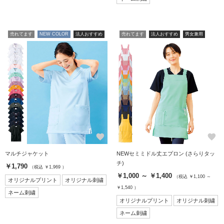
売れてます
NEW COLOR
法人おすすめ
売れてます
法人おすすめ
男女兼用
favorite
favorite
マルチジャケット
NEWセミミドル丈エプロン (さらりタッ
チ)
￥1,790
（税込 ￥1,969 ）
￥1,000 ～ ￥1,400
（税込 ￥1,100 ～
オリジナルプリント
オリジナル刺繍
￥1,540 ）
ネーム刺繍
オリジナルプリント
オリジナル刺繍
ネーム刺繍