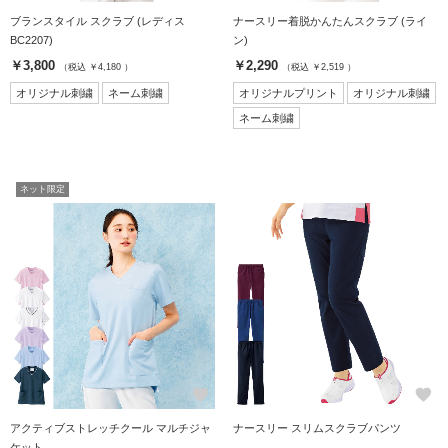
ブランスタイル スクラブ (レディス
ナースリー着脱かんたんスクラブ (ライ
BC2207)
ン)
￥3,800
￥2,290
（税込 ￥4,180 ）
（税込 ￥2,519 ）
オリジナル刺繍
ネーム刺繍
オリジナルプリント
オリジナル刺繍
ネーム刺繍
ネット限定
favorite
favorite
アクティブストレッチクール マルチジャ
ナースリー スリムスクラブパンツ
ケット