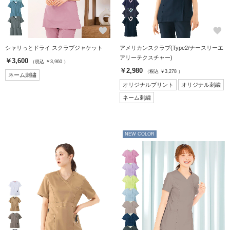
favorite
favorite
シャリっとドライ スクラブジャケット
アメリカンスクラブ(Type2/ナースリーエ
アリーテクスチャー)
￥3,600
（税込 ￥3,960 ）
￥2,980
（税込 ￥3,278 ）
ネーム刺繍
オリジナルプリント
オリジナル刺繍
ネーム刺繍
NEW COLOR