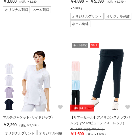
￥3,800
￥4,890 ～ ￥5,390
（税込 ￥4,180 ）
（税込 ￥5,379 ～
￥5,929 ）
オリジナル刺繍
ネーム刺繍
オリジナルプリント
オリジナル刺繍
ネーム刺繍
ネット限定
SALE
favorite
favorite
40%OFF
マルチジャケット (サイドジップ)
【サマーセール】アメリカンスクラブパ
ンツ(Type12/ビューティストレッチ)
￥2,290
（税込 ￥2,519 ）
￥2,500
（税込 ￥2,750 ）
オリジナルプリント
オリジナル刺繍
￥1,500
（税込 ￥1,650 ）