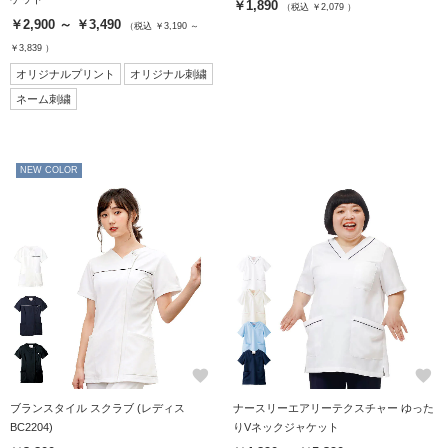
￥1,890
（税込 ￥2,079 ）
￥2,900 ～ ￥3,490
（税込 ￥3,190 ～
￥3,839 ）
オリジナルプリント
オリジナル刺繍
ネーム刺繍
NEW COLOR
favorite
favorite
ブランスタイル スクラブ (レディス
ナースリーエアリーテクスチャー ゆった
BC2204)
りVネックジャケット