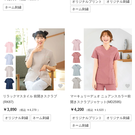
オリジナルプリント
オリジナル刺繍
ネーム刺繍
ネーム刺繍
favorite
favorite
リラックマスタイル 前開きスクラブ
マーキュリーデュオ ニュアンスカラー前
(RK87)
開きスクラブジャケット(MD2595)
￥3,890
￥4,200
（税込 ￥4,279 ）
（税込 ￥4,620 ）
オリジナル刺繍
ネーム刺繍
オリジナルプリント
オリジナル刺繍
ネーム刺繍