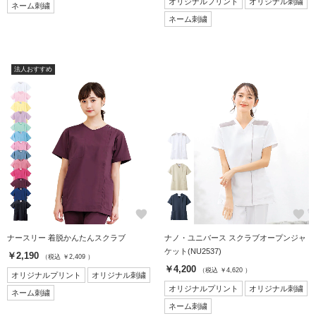
オリジナルプリント
オリジナル刺繍
ネーム刺繍
ネーム刺繍
法人おすすめ
favorite
favorite
ナースリー 着脱かんたんスクラブ
ナノ・ユニバース スクラブオープンジャ
ケット(NU2537)
￥2,190
（税込 ￥2,409 ）
￥4,200
（税込 ￥4,620 ）
オリジナルプリント
オリジナル刺繍
オリジナルプリント
オリジナル刺繍
ネーム刺繍
ネーム刺繍