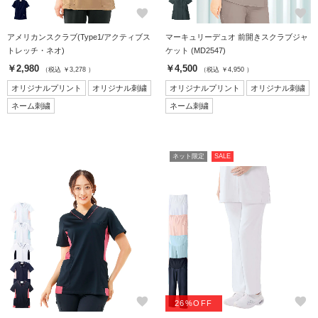
favorite
favorite
アメリカンスクラブ(Type1/アクティブス
マーキュリーデュオ 前開きスクラブジャ
トレッチ・ネオ)
ケット (MD2547)
￥2,980
￥4,500
（税込 ￥3,278 ）
（税込 ￥4,950 ）
オリジナルプリント
オリジナル刺繍
オリジナルプリント
オリジナル刺繍
ネーム刺繍
ネーム刺繍
ネット限定
SALE
favorite
favorite
26%OFF