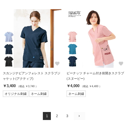
favorite
favorite
スカンジナビアンフォレスト スクラブジ
ピーナッツ チャーム付き前開きスクラブ
ャケット(アクティブ)
(スヌーピー)
￥3,400
￥4,000
（税込 ￥3,740 ）
（税込 ￥4,400 ）
オリジナル刺繍
ネーム刺繍
ネーム刺繍
1
2
3