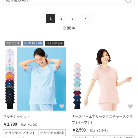
1
2
3
全80件
売れてます
NEW COLOR
法人おすすめ
favorite
favorite
マルチジャケット
ナースリーエアリーテクスチャースクラ
ブ (オープン)
￥1,790
（税込 ￥1,969 ）
￥2,590
（税込 ￥2,849 ）
オリジナルプリント
オリジナル刺繍