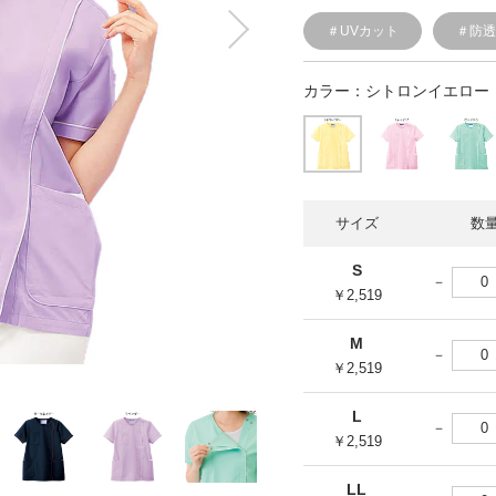
＃UVカット
＃防
カラー：
シトロンイエロー
サイズ
数
S
￥2,519
M
￥2,519
L
￥2,519
LL