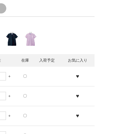
透
量
在庫
入荷予定
お気に入り
♥
〇
♥
〇
♥
〇