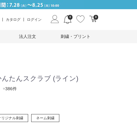
0
0
カタログ
ログイン
法人注文
刺繍・プリント
んたんスクラブ (ライン)
♥
386件
オリジナル刺繍
ネーム刺繍