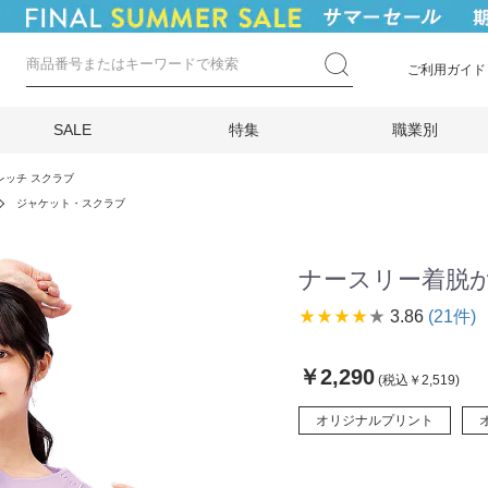
ご利用ガイド
SALE
特集
職業別
レッチ スクラブ
ジャケット・スクラブ
ナースリー着脱か
star_rate
star_rate
star_rate
star_rate
star_rate
3.86
(21件)
￥2,290
(税込￥2,519)
オリジナルプリント