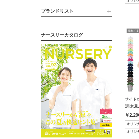
オリジ
ブランドリスト
売れてま
ナースリーカタログ
サイド
(男女兼
￥2,29
オリジ
オリジ