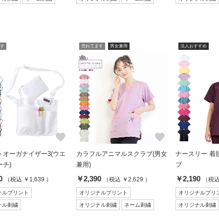
す
売れてます
男女兼用
法人おすすめ
favorite
favorite
トオーガナイザー3(ウエ
カラフルアニマルスクラブ(男女
ナースリー 着
チ)
兼用)
ブ
0
￥2,390
￥2,190
（税込 ￥1,639 ）
（税込 ￥2,629 ）
（税込 
ナルプリント
オリジナルプリント
オリジナルプリ
ナル刺繍
オリジナル刺繍
ネーム刺繍
オリジナル刺繍