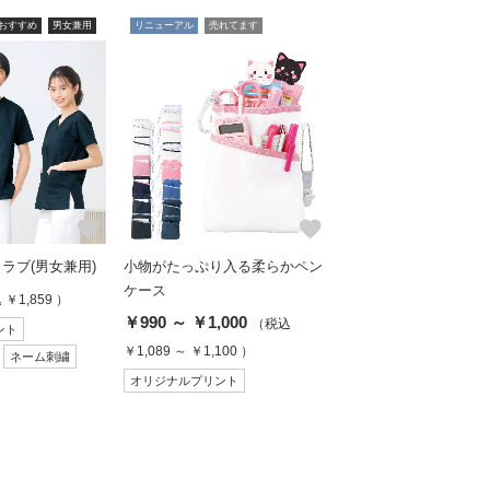
おすすめ
男女兼用
リニューアル
売れてます
favorite
favorite
ラブ(男女兼用)
小物がたっぷり入る柔らかペン
ケース
￥1,859 ）
￥990 ～ ￥1,000
（税込
ント
￥1,089 ～ ￥1,100 ）
ネーム刺繍
オリジナルプリント