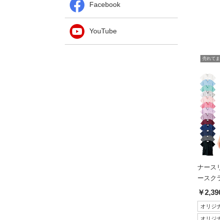
Facebook
YouTube
売れてま
ナース
ースク
￥2,39
オリジ
オリジ