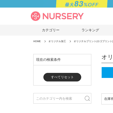
カテゴリー
ランキング
HOME
オリジナル加工
オリジナルプリント(ロゴプリント)
オリ
現在の検索条件
すべてリセット