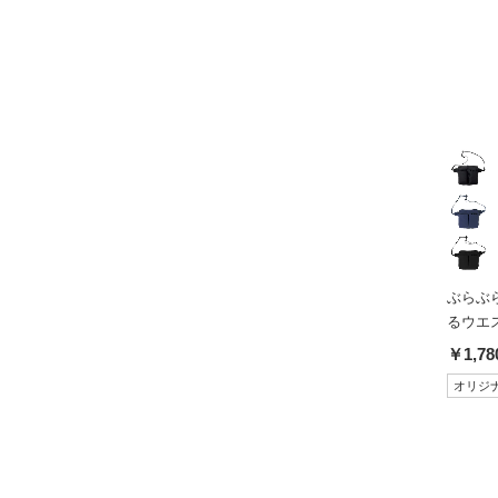
ぶらぶ
るウエ
￥1,78
オリジ