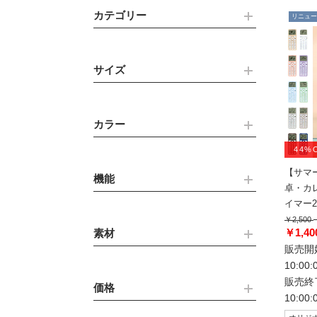
カテゴリー
リニュー
サイズ
カラー
44%
【サマ
機能
卓・カ
イマー2
￥2,500
￥1,40
素材
販売開始
10:00
販売終了
価格
10:00