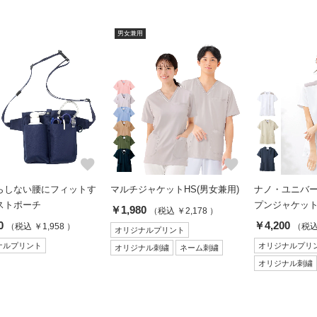
男女兼用
favorite
favorite
らしない腰にフィットす
マルチジャケットHS(男女兼用)
ナノ・ユニバー
ストポーチ
プンジャケット(N
￥1,980
（税込 ￥2,178 ）
0
￥4,200
（税込 ￥1,958 ）
（税込 
オリジナルプリント
ナルプリント
オリジナルプリ
オリジナル刺繍
ネーム刺繍
オリジナル刺繍