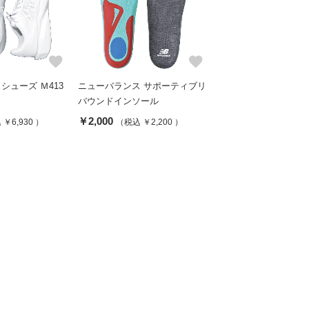
favorite
favorite
シューズ Ｍ413
ニューバランス サポーティブリ
バウンドインソール
￥2,000
￥6,930 ）
（税込 ￥2,200 ）