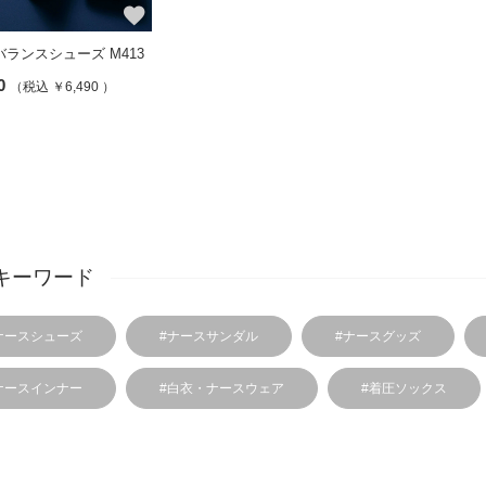
favorite
ランスシューズ M413
0
（税込 ￥6,490 ）
キーワード
ナースシューズ
#ナースサンダル
#ナースグッズ
ナースインナー
#白衣・ナースウェア
#着圧ソックス