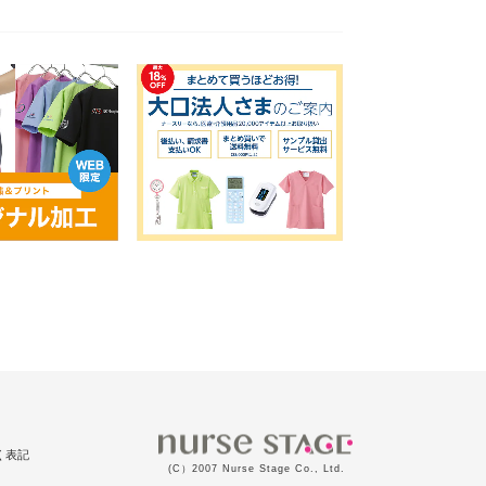
く表記
(C）2007 Nurse Stage Co., Ltd.