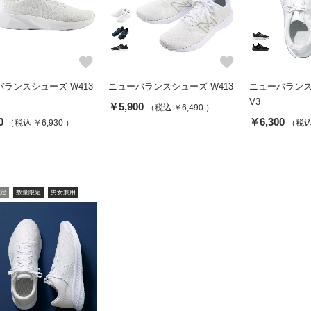
favorite
favorite
ランスシューズ W413
ニューバランスシューズ W413
ニューバランス
V3
￥5,900
（税込 ￥6,490 ）
0
￥6,300
（税込 ￥6,930 ）
（税込 
定
数量限定
男女兼用