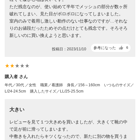
ただ残念なのが、使い始めて半年でメッシュの部分が数ヶ所
破れてしまい、見た目がボロボロになってしまいました。
室内のみで着用し激しい動作のない仕事なのですが…それな
りのお値段だったためその点だけとても残念です。そろそろ
新しいのに買い換えようと思います。
参考になった
6
投稿日：2023/11/10
star_rate
star_rate
star_rate
star_rate
star_rate
購入者 さん
年代／30代 ／女性
職業／看護師
身長／156～160cm
いつものサイズ／
L/24-24.5cm
購入したサイズ／LL/25-25.5cm
大きい
レビューを見て１つ大きめを買いましたが、大きくて靴の中
で足が前に滑ってしまいます。
中敷きを入れたらキツくなったので、新たに別の物を買うま