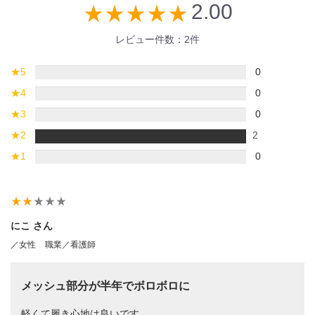
2.00
star_rate
star_rate
star_rate
star_rate
star_rate
レビュー件数：2件
★
5
0
★
4
0
★
3
0
★
2
2
★
1
0
star_rate
star_rate
star_rate
star_rate
star_rate
にこ さん
／女性
職業／看護師
メッシュ部分が半年でボロボロに
軽くて履き心地は良いです。