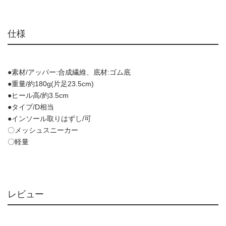
仕様
●素材/アッパー:合成繊維、底材:ゴム底
●重量/約180g(片足23.5cm)
●ヒール高/約3.5cm
●タイプ/D相当
●インソール取りはずし/可
〇メッシュスニーカー
〇軽量
レビュー