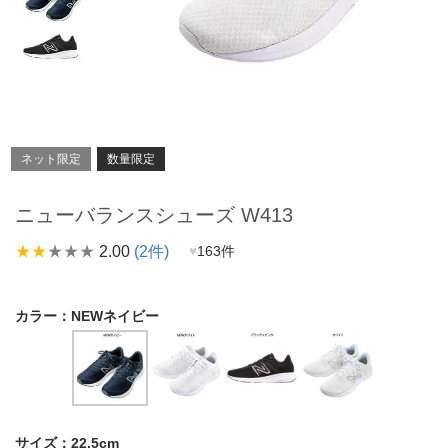
ネット限定
数量限定
ニューバランスシューズ W413
star_rate
star_rate
star_rate
star_rate
star_rate
2.00
(2件)
♥
163件
カラー：
NEWネイビー
サイズ：
22.5cm