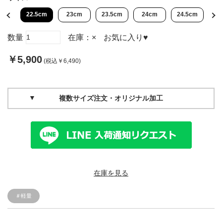
cm
22.5cm
23cm
23.5cm
24cm
24.5cm
2
数量
在庫：
×
お気に入り
♥
￥5,900
(税込￥6,490)
複数サイズ注文・オリジナル加工
在庫を見る
＃軽量