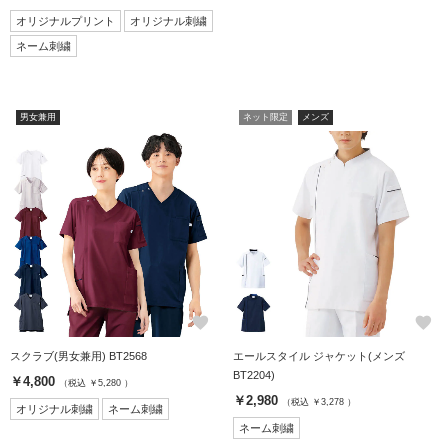
オリジナルプリント
オリジナル刺繍
ネーム刺繍
男女兼用
ネット限定
メンズ
favorite
favorite
スクラブ(男女兼用) BT2568
エールスタイル ジャケット(メンズ
BT2204)
￥4,800
（税込 ￥5,280 ）
￥2,980
（税込 ￥3,278 ）
オリジナル刺繍
ネーム刺繍
ネーム刺繍