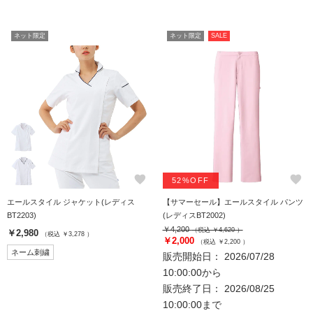
ネット限定
ネット限定
SALE
favorite
favorite
52%OFF
エールスタイル ジャケット(レディス
【サマーセール】エールスタイル パンツ
BT2203)
(レディスBT2002)
￥4,200
（税込 ￥4,620 ）
￥2,980
（税込 ￥3,278 ）
￥2,000
（税込 ￥2,200 ）
ネーム刺繍
販売開始日： 2026/07/28
10:00:00から
販売終了日： 2026/08/25
10:00:00まで