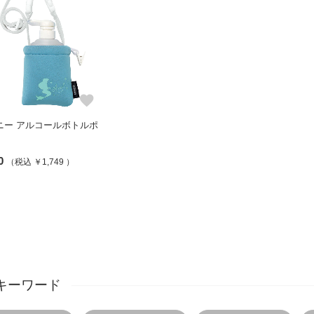
favorite
ニー アルコールボトルポ
0
（税込 ￥1,749 ）
キーワード