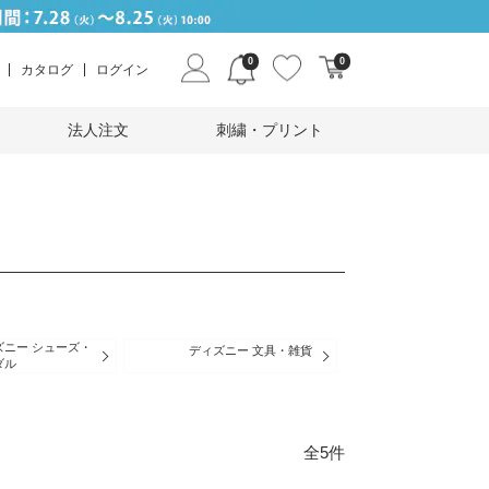
0
0
カタログ
ログイン
法人注文
刺繍・プリント
ズニー シューズ・
ディズニー 文具・雑貨
ダル
全5件