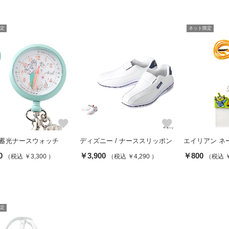
定
ネット限定
favorite
favorite
ey 蓄光ナースウォッチ
ディズニー / ナーススリッポン
エイリアン ネ
0
￥3,900
￥800
（税込 ￥3,300 ）
（税込 ￥4,290 ）
（税込 ￥
定