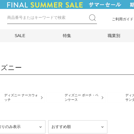
ご利用ガイド
SALE
特集
職業別
ィズニー
ディズニー ナースウォ
ディズニー ポーチ・ペ
ディ
ッチ
ンケース
サン