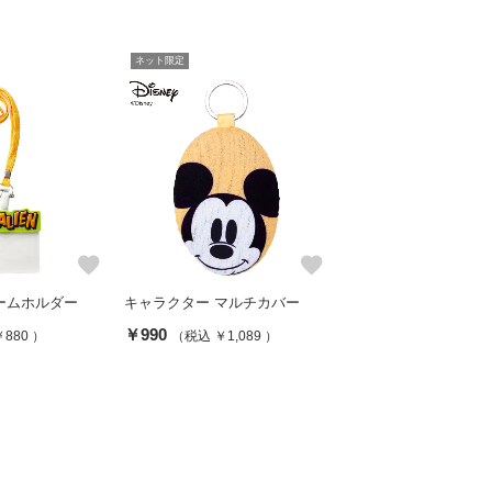
ネット限定
favorite
favorite
ームホルダー
キャラクター マルチカバー
￥990
880 ）
（税込 ￥1,089 ）