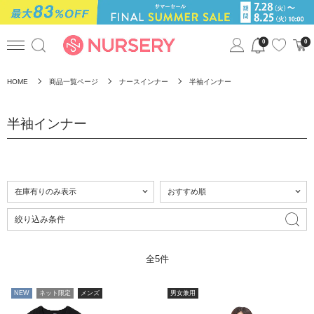
0
0
HOME
商品一覧ページ
ナースインナー
半袖インナー
半袖インナー
絞り込み条件
全5件
NEW
ネット限定
メンズ
男女兼用