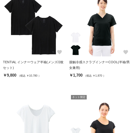
favorite
favorite
TENTIAL インナーウェア半袖(メンズ/2枚
接触冷感スクラブインナーCOOL(半袖/男
セット)
女兼用)
￥9,800
￥1,700
（税込 ￥10,780 ）
（税込 ￥1,870 ）
ネット限定