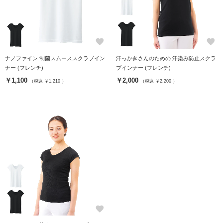
favorite
favorite
ナノファイン 制菌スムーススクラブイン
汗っかきさんのための 汗染み防止スクラ
ナー (フレンチ)
ブインナー (フレンチ)
￥1,100
￥2,000
（税込 ￥1,210 ）
（税込 ￥2,200 ）
favorite