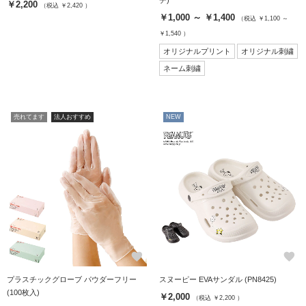
￥2,200
（税込 ￥2,420 ）
￥1,000 ～ ￥1,400
（税込 ￥1,100 ～
￥1,540 ）
オリジナルプリント
オリジナル刺繍
ネーム刺繍
売れてます
法人おすすめ
NEW
favorite
favorite
プラスチックグローブ パウダーフリー
スヌーピー EVAサンダル (PN8425)
(100枚入)
￥2,000
（税込 ￥2,200 ）