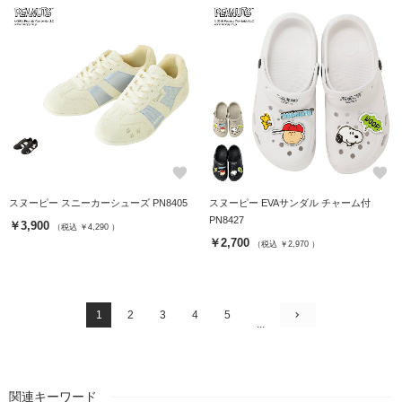
favorite
favorite
スヌーピー スニーカーシューズ PN8405
スヌーピー EVAサンダル チャーム付
PN8427
￥3,900
（税込 ￥4,290 ）
￥2,700
（税込 ￥2,970 ）
1
2
3
4
5
...
関連キーワード