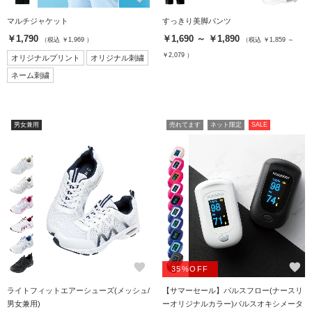
マルチジャケット
すっきり美脚パンツ
￥1,790
￥1,690 ～ ￥1,890
（税込 ￥1,969 ）
（税込 ￥1,859 ～
￥2,079 ）
オリジナルプリント
オリジナル刺繍
ネーム刺繍
男女兼用
売れてます
ネット限定
SALE
favorite
favorite
35%OFF
ライトフィットエアーシューズ(メッシュ/
【サマーセール】パルスフロー(ナースリ
男女兼用)
ーオリジナルカラー)パルスオキシメータ