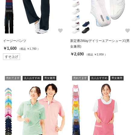
favorite
favorite
イージーパンツ
新定番2Wayデイリーエアーシューズ(男
女兼用)
￥1,600
（税込 ￥1,760 ）
￥2,690
（税込 ￥2,959 ）
すそ上げ
売れてます
法人おすすめ
男女兼用
売れてます
法人おすすめ
男女兼用