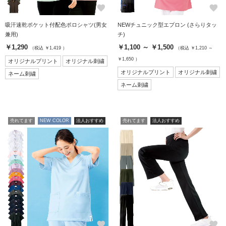
favorite
favorite
吸汗速乾ポケット付配色ポロシャツ(男女
NEWチュニック型エプロン (さらりタッ
兼用)
チ)
￥1,290
￥1,100 ～ ￥1,500
（税込 ￥1,419 ）
（税込 ￥1,210 ～
￥1,650 ）
オリジナルプリント
オリジナル刺繍
オリジナルプリント
オリジナル刺繍
ネーム刺繍
ネーム刺繍
売れてます
NEW COLOR
法人おすすめ
売れてます
法人おすすめ
favorite
favorite