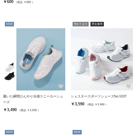
￥600
（税込 ￥660 ）
NEW
売れてます
男女兼用
favorite
favorite
履いた瞬間ひんやり冷感スニーカーシュ
シェスタースポーツシューズNo.533T
ーズ
￥3,590
（税込 ￥3,949 ）
￥3,490
（税込 ￥3,839 ）
NEW
NEW