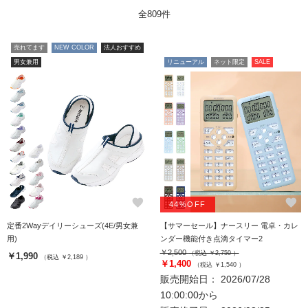
全809件
売れてます
NEW COLOR
法人おすすめ
男女兼用
リニューアル
ネット限定
SALE
favorite
favorite
44%OFF
定番2Wayデイリーシューズ(4E/男女兼
【サマーセール】ナースリー 電卓・カレ
用)
ンダー機能付き点滴タイマー2
￥2,500
（税込 ￥2,750 ）
￥1,990
（税込 ￥2,189 ）
￥1,400
（税込 ￥1,540 ）
販売開始日： 2026/07/28
10:00:00から