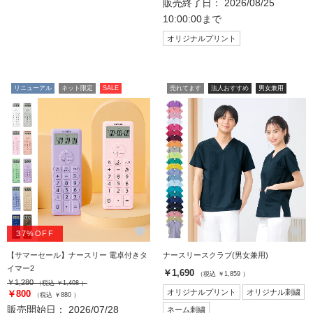
販売終了日： 2026/08/25
10:00:00まで
オリジナルプリント
リニューアル
ネット限定
SALE
売れてます
法人おすすめ
男女兼用
favorite
favorite
37%OFF
【サマーセール】ナースリー 電卓付きタ
ナースリースクラブ(男女兼用)
イマー2
￥1,690
（税込 ￥1,859 ）
￥1,280
（税込 ￥1,408 ）
オリジナルプリント
オリジナル刺繍
￥800
（税込 ￥880 ）
販売開始日： 2026/07/28
ネーム刺繍