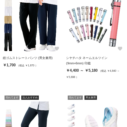
favorite
favorite
総ゴムストレートパンツ (男女兼用)
シヤチハタ ネームエルツイン
(9mm×6mm) 印鑑
￥1,700
（税込 ￥1,870 ）
￥4,400 ～ ￥5,180
（税込 ￥4,840 ～
￥5,698 ）
売れてます
法人おすすめ
売れてます
男女兼用