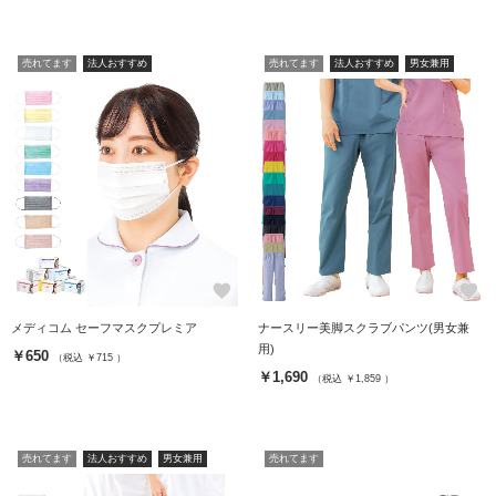
売れてます
法人おすすめ
売れてます
法人おすすめ
男女兼用
favorite
favorite
メディコム セーフマスクプレミア
ナースリー美脚スクラブパンツ(男女兼
用)
￥650
（税込 ￥715 ）
￥1,690
（税込 ￥1,859 ）
売れてます
法人おすすめ
男女兼用
売れてます