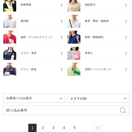
医療事務
病院受付
薬剤師
接骨・整体・鍼灸師
歯科・デンタルクリニック
獣医・動物病院
エステ・美容
保育士
カフェ・飲食
清掃クリーンスタッフ
絞り込み条件
1
2
3
4
5
...