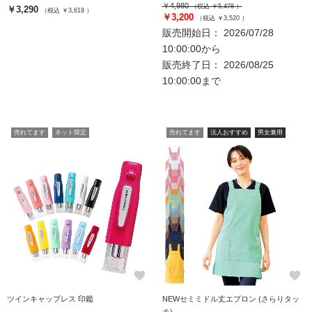
￥4,980
（税込 ￥5,478 ）
￥3,290
（税込 ￥3,619 ）
￥3,200
（税込 ￥3,520 ）
販売開始日： 2026/07/28
10:00:00から
販売終了日： 2026/08/25
10:00:00まで
売れてます
ネット限定
売れてます
法人おすすめ
男女兼用
favorite
favorite
ツインキャップレス 印鑑
NEWセミミドル丈エプロン (さらりタッ
チ)