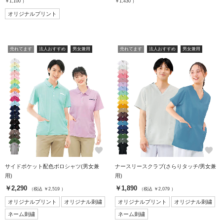
￥1,100 ）
￥1,430 ）
オリジナルプリント
売れてます
法人おすすめ
男女兼用
売れてます
法人おすすめ
男女兼用
favorite
favorite
サイドポケット配色ポロシャツ(男女兼
ナースリースクラブ(さらりタッチ/男女兼
用)
用)
￥2,290
￥1,890
（税込 ￥2,519 ）
（税込 ￥2,079 ）
オリジナルプリント
オリジナル刺繍
オリジナルプリント
オリジナル刺繍
ネーム刺繍
ネーム刺繍