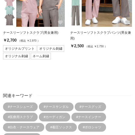
favorite
favorite
ナースリーソフトスクラブ(男女兼用)
ナースリーソフトスクラブパンツ(男女兼
用)
￥2,700
（税込 ￥2,970 ）
￥2,500
（税込 ￥2,750 ）
オリジナルプリント
オリジナル刺繍
オリジナル刺繍
ネーム刺繍
関連キーワード
#ナースシューズ
#ナースサンダル
#ナースグッズ
#医療用スクラブ
#カーディガン
#ナースインナー
#白衣・ナースウェア
#着圧ソックス
#ポロシャツ