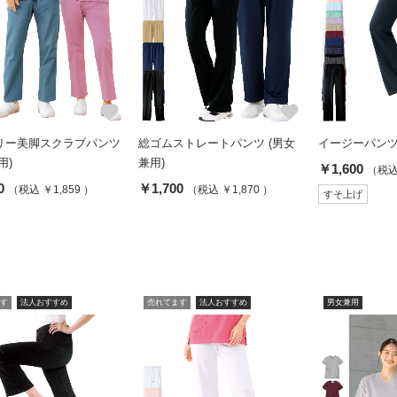
favorite
favorite
リー美脚スクラブパンツ
総ゴムストレートパンツ (男女
イージーパン
用)
兼用)
￥1,600
（税込 
0
￥1,700
（税込 ￥1,859 ）
（税込 ￥1,870 ）
すそ上げ
す
法人おすすめ
売れてます
法人おすすめ
男女兼用