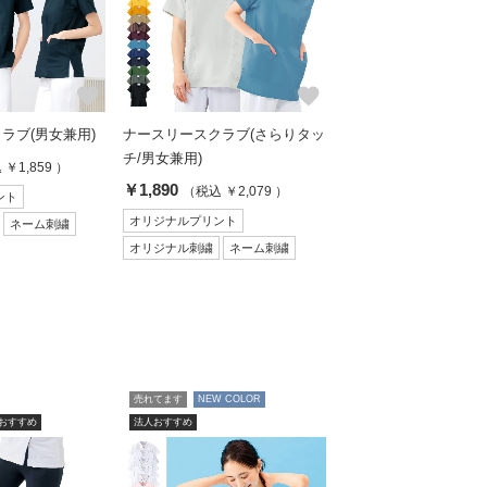
favorite
favorite
ラブ(男女兼用)
ナースリースクラブ(さらりタッ
チ/男女兼用)
￥1,859 ）
￥1,890
（税込 ￥2,079 ）
ント
オリジナルプリント
ネーム刺繍
オリジナル刺繍
ネーム刺繍
売れてます
NEW COLOR
おすすめ
法人おすすめ