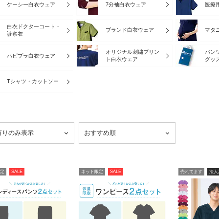
ケーシー白衣ウェア
7分袖白衣ウェア
医療
白衣ドクターコート・
ブランド白衣ウェア
マタ
診察衣
オリジナル刺繍プリン
パン
ハピプラ白衣ウェア
ト白衣ウェア
グッ
Tシャツ・カットソー
定
SALE
ネット限定
SALE
売れてます
法人