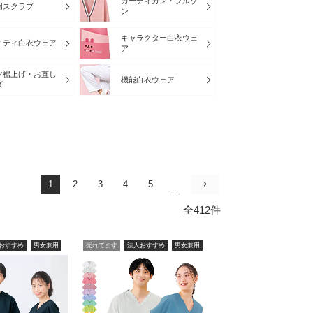
カーディガン・ブルゾ
用スクラブ
ン
キャラクター白衣ウェ
ニティ白衣ウェア
ア
ツ裾上げ・お直し
機能白衣ウェア
ズ
1
2
3
4
5
...
全412件
おすすめ
男女兼用
売れてます
法人おすすめ
男女兼用