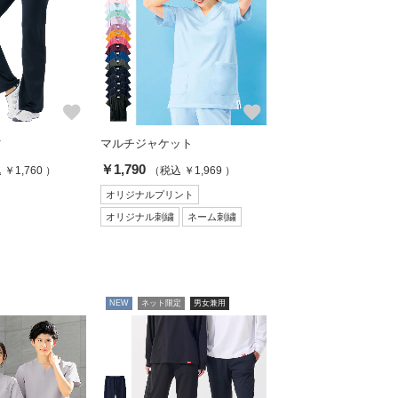
favorite
favorite
ツ
マルチジャケット
￥1,790
￥1,760 ）
（税込 ￥1,969 ）
オリジナルプリント
オリジナル刺繍
ネーム刺繍
NEW
ネット限定
男女兼用