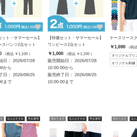
favorite
favorite
セット・サマーセール】
【特価セット・サマーセール】
ナースリースク
ースパンツ2点セット
ワンピース2点セット
￥1,690
（税込 
0
￥1,000
（税込 ￥1,100 ）
（税込 ￥1,100 ）
オリジナルプリ
日： 2026/07/28
販売開始日： 2026/07/28
オリジナル刺繍
:00から
10:00:00から
日： 2026/08/25
販売終了日： 2026/08/25
:00まで
10:00:00まで
す
法人おすすめ
男女兼用
売れてます
法人おすすめ
男女兼用
売れてます
法人