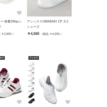
favorite
favorite
ー 軽量2Wayシ
アシックスUWABAKI CP Jr.2
2
シューズ
￥4,500
￥3,850 ）
（税込 ￥4,950 ）
兼用
男女兼用
favorite
favorite