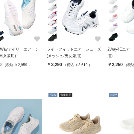
favorite
favorite
2Wayデイリーエアーシ
ライトフィットエアーシューズ
2Way4Eエア
男女兼用)
(メッシュ/男女兼用)
用)
0
￥3,290
￥2,250
（税込 ￥2,959 ）
（税込 ￥3,619 ）
（税込 
NEW
数量限定
NEW