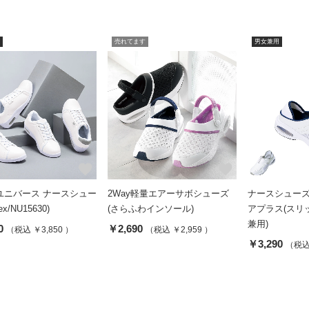
売れてます
男女兼用
favorite
favorite
ユニバース ナースシュー
2Way軽量エアーサボシューズ
ナースシューズ
ex/NU15630)
(さらふわインソール)
アプラス(スリッ
兼用)
0
￥2,690
（税込 ￥3,850 ）
（税込 ￥2,959 ）
￥3,290
（税込 