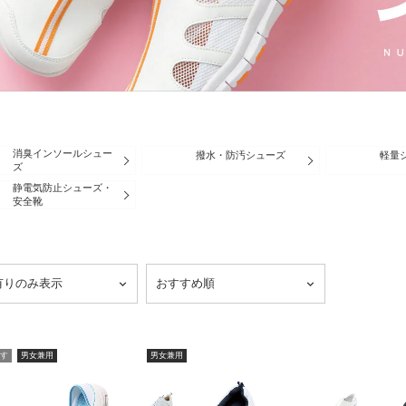
消臭インソールシュー
撥水・防汚シューズ
軽量
ズ
静電気防止シューズ・
安全靴
す
男女兼用
男女兼用