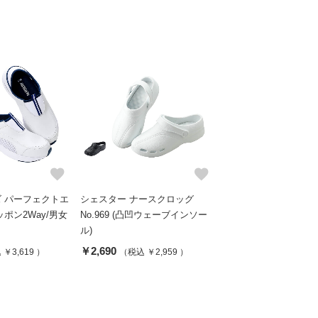
favorite
favorite
 パーフェクトエ
シェスター ナースクロッグ
ポン2Way/男女
No.969 (凸凹ウェーブインソー
ル)
￥2,690
￥3,619 ）
（税込 ￥2,959 ）