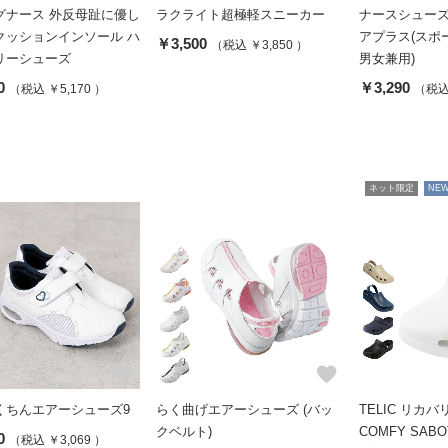
グナース 外反母趾に優し
ラクライト超極軽スニーカー
ナースシューズ
クッションインソール ハ
アプラス(スポ
￥3,500
（税込 ￥3,850 ）
リーシューズ
男女兼用)
0
￥3,290
（税込 ￥5,170 ）
（税込 
ネット限定
NEW
favorite
favorite
くちんエアーシューズ9
らく曲げエアーシューズ (バッ
TELIC リカ
クベルト)
COMFY SAB
0
（税込 ￥3,069 ）