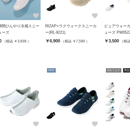
favorite
favorite
瞬間ひんやり冷感スニー
RIZAP×ラクウォークスニーカ
ピュアウォーカ
ューズ
ー(RL-9221)
ューズ PW052
0
￥6,900
￥3,500
（税込 ￥3,839 ）
（税込 ￥7,590 ）
（税込 
NEW
売れてます
男女
favorite
favorite