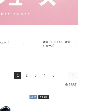
音鳴りしにくい・静音
シューズ
シューズ
1
2
3
4
5
...
全153件
NEW
男女兼用