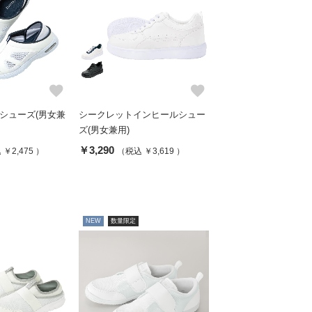
favorite
favorite
ーシューズ(男女兼
シークレットインヒールシュー
ズ(男女兼用)
￥3,290
￥2,475 ）
（税込 ￥3,619 ）
NEW
数量限定