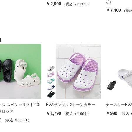
ボ）
￥2,990
（税込 ￥3,289 ）
￥7,400
（税込 
favorite
favorite
ス スペシャリスト2.0
EVAサンダル 2トーンカラー
ナースリーEV
クロッグ
￥1,790
￥990
（税込 ￥1,969 ）
（税込 ￥
0
（税込 ￥6,600 ）