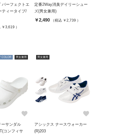
 パーフェクトエ
定番2Way消臭デイリーシュー
ーティータイプ/
ズ(男女兼用)
￥2,490
（税込 ￥2,739 ）
￥3,619 ）
 COLOR
男女兼用
男女兼用
favorite
favorite
バリーサンダル
アシックス ナースウォーカー
OT(コンフィサ
(R)203