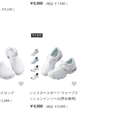
￥6,900
（税込 ￥7,590 ）
￥8,140 ）
男女兼用
favorite
favorite
Aクロッグ
シェスタースポーツ ウェーブク
ッションインソール(男女兼用)
1,089 ）
￥4,990
（税込 ￥5,489 ）