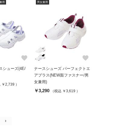
兼用
男女兼用
favorite
favorite
スシューズ(4E/
ナースシューズ パーフェクトエ
アプラス(NEW面ファスナー/男
女兼用)
￥2,739 ）
￥3,290
（税込 ￥3,619 ）