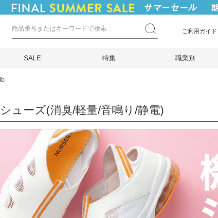
ご利用ガイド
SALE
特集
職業別
電)
シューズ(消臭/軽量/音鳴り/静電)