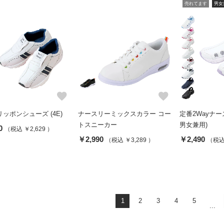
売れてます
男女
favorite
favorite
ッポンシューズ (4E)
ナースリーミックスカラー コー
定番2Wayナー
トスニーカー
男女兼用)
0
（税込 ￥2,629 ）
￥2,990
￥2,490
（税込 ￥3,289 ）
（税込 
1
2
3
4
5
...