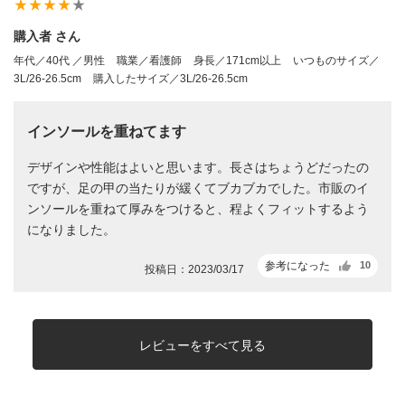
star_rate
star_rate
star_rate
star_rate
star_rate
購入者 さん
年代／40代 ／男性
職業／看護師
身長／171cm以上
いつものサイズ／
3L/26-26.5cm
購入したサイズ／3L/26-26.5cm
インソールを重ねてます
デザインや性能はよいと思います。長さはちょうどだったの
ですが、足の甲の当たりが緩くてブカブカでした。市販のイ
ンソールを重ねて厚みをつけると、程よくフィットするよう
になりました。
参考になった
10
投稿日：2023/03/17
レビューをすべて見る