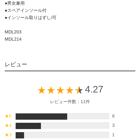
●男女兼用
●スペアインソール付
●インソール取りはずし/可
MDL203
MDL214
レビュー
4.27
star_rate
star_rate
star_rate
star_rate
star_rate
レビュー件数：11件
★
5
6
★
4
3
★
3
1