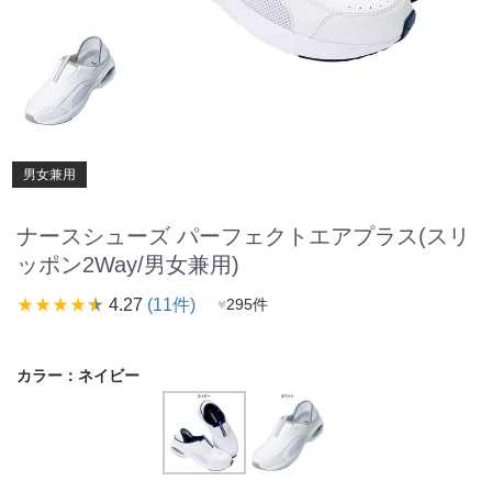
男女兼用
ナースシューズ パーフェクトエアプラス(スリ
ッポン2Way/男女兼用)
star_rate
star_rate
star_rate
star_rate
star_rate
4.27
(11件)
♥
295件
カラー：
ネイビー