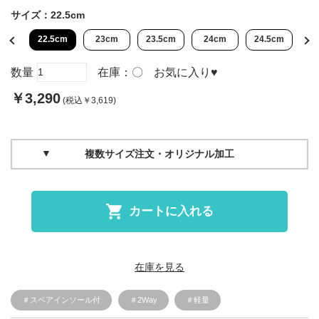
サイズ：
22.5cm
cm
22.5cm
23cm
23.5cm
24cm
24.5cm
2
数量
在庫：
〇
お気に入り
♥
￥3,290
(税込￥3,619)
複数サイズ注文・オリジナル加工
カートに入れる
在庫を見る
＃スペアインソール付
＃2Way
＃軽量