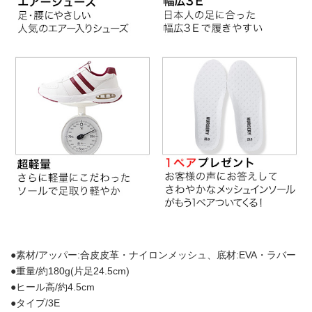
●素材/アッパー:合皮皮革・ナイロンメッシュ、底材:EVA・ラバー
●重量/約180g(片足24.5cm)
●ヒール高/約4.5cm
●タイプ/3E