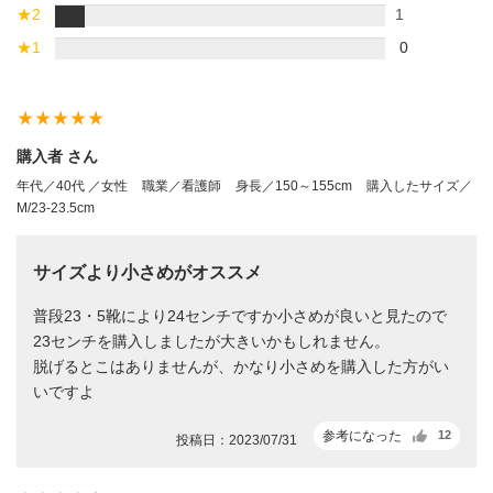
★
2
1
★
1
0
star_rate
star_rate
star_rate
star_rate
star_rate
購入者 さん
年代／40代 ／女性
職業／看護師
身長／150～155cm
購入したサイズ／
M/23-23.5cm
サイズより小さめがオススメ
普段23・5靴により24センチですか小さめが良いと見たので
23センチを購入しましたが大きいかもしれません。
脱げるとこはありませんが、かなり小さめを購入した方がい
いですよ
参考になった
12
投稿日：2023/07/31