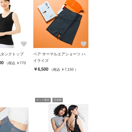
favorite
favorite
毛タンクトップ
ベア サーマルエアショーツ ハ
イライズ
00
（税込 ￥770
￥6,500
（税込 ￥7,150 ）
ネット限定
日本製