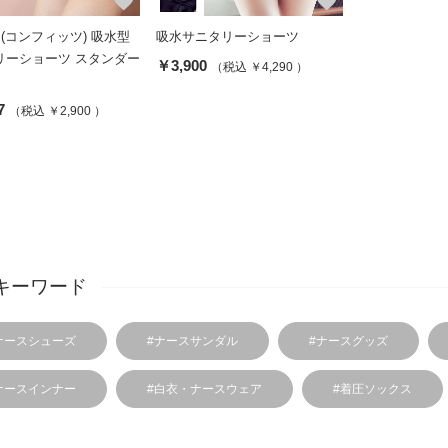
favorite
favorite
ts (コンフィッツ) 吸水型
吸水サニタリーショーツ
リーショーツ スタンダー
￥3,900
（税込 ￥4,290 ）
7
（税込 ￥2,900 ）
キーワード
ナースシューズ
#ナースサンダル
#ナースグッズ
ナースインナー
#白衣・ナースウェア
#着圧ソックス