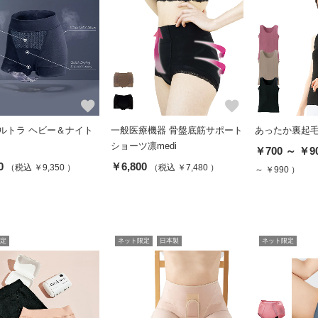
favorite
favorite
ウルトラ ヘビー＆ナイト
一般医療機器 骨盤底筋サポート
あったか裏起
ショーツ凛medi
￥700 ～ ￥9
0
￥6,800
（税込 ￥9,350 ）
（税込 ￥7,480 ）
～ ￥990 ）
定
ネット限定
日本製
ネット限定