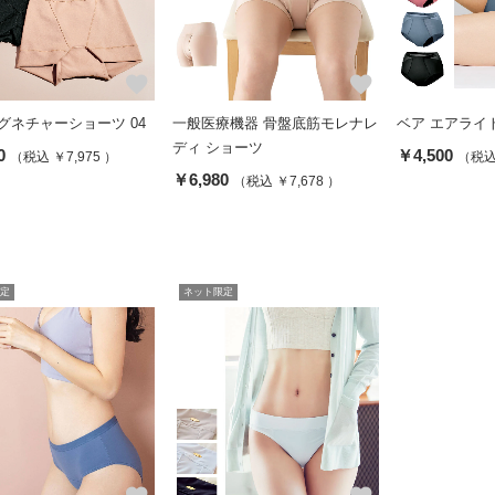
favorite
favorite
グネチャーショーツ 04
一般医療機器 骨盤底筋モレナレ
ベア エアライ
ディ ショーツ
0
￥4,500
（税込 ￥7,975 ）
（税込 
￥6,980
（税込 ￥7,678 ）
定
ネット限定