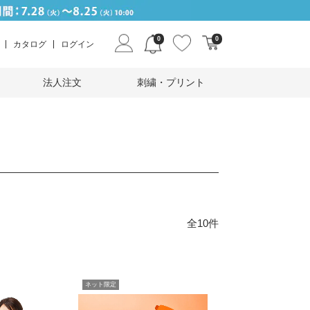
0
0
カタログ
ログイン
法人注文
刺繍・プリント
全10件
ネット限定