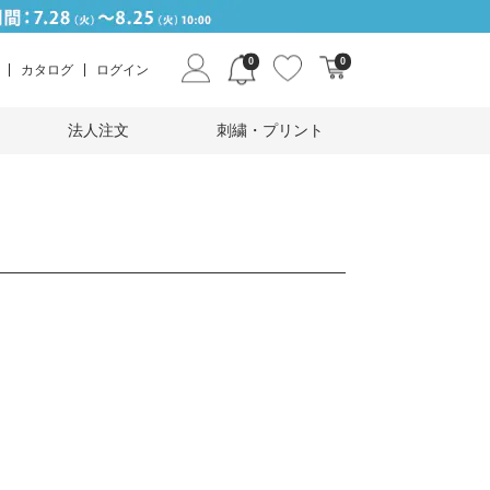
0
0
カタログ
ログイン
法人注文
刺繍・プリント