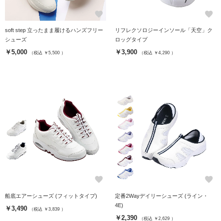
favorite
favorite
soft step 立ったまま履けるハンズフリー
リフレクソロジーインソール「天空」ク
シューズ
ロッグタイプ
￥5,000
￥3,900
（税込 ￥5,500 ）
（税込 ￥4,290 ）
favorite
favorite
船底エアーシューズ (フィットタイプ)
定番2Wayデイリーシューズ (ライン・
4E)
￥3,490
（税込 ￥3,839 ）
￥2,390
（税込 ￥2,629 ）