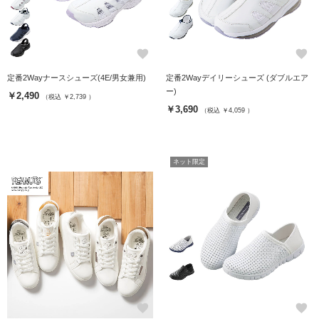
favorite
favorite
定番2Wayナースシューズ(4E/男女兼用)
定番2Wayデイリーシューズ (ダブルエア
ー)
￥2,490
（税込 ￥2,739 ）
￥3,690
（税込 ￥4,059 ）
ネット限定
favorite
favorite