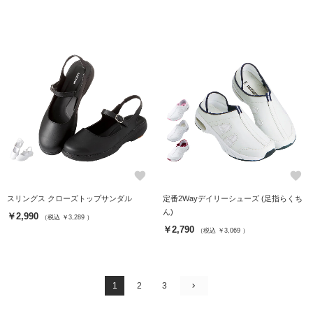
favorite
favorite
スリングス クローズトップサンダル
定番2Wayデイリーシューズ (足指らくち
ん)
￥2,990
（税込 ￥3,289 ）
￥2,790
（税込 ￥3,069 ）
1
2
3