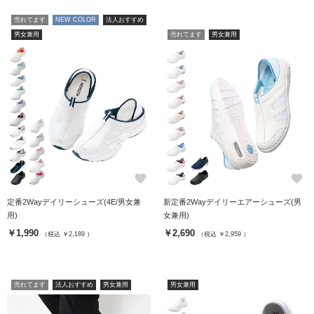
売れてます
NEW COLOR
法人おすすめ
男女兼用
売れてます
男女兼用
favorite
favorite
定番2Wayデイリーシューズ(4E/男女兼
新定番2Wayデイリーエアーシューズ(男
用)
女兼用)
￥1,990
￥2,690
（税込 ￥2,189 ）
（税込 ￥2,959 ）
売れてます
法人おすすめ
男女兼用
男女兼用