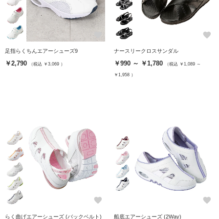
favorite
favorite
足指らくちんエアーシューズ9
ナースリークロスサンダル
￥2,790
￥990 ～ ￥1,780
（税込 ￥3,069 ）
（税込 ￥1,089 ～
￥1,958 ）
favorite
favorite
らく曲げエアーシューズ (バックベルト)
船底エアーシューズ (2Way)