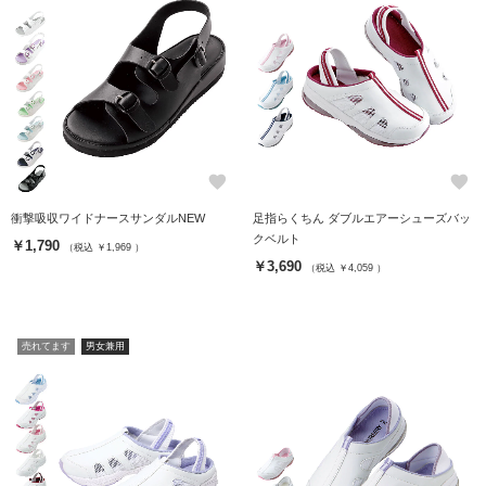
favorite
favorite
衝撃吸収ワイドナースサンダルNEW
足指らくちん ダブルエアーシューズバッ
クベルト
￥1,790
（税込 ￥1,969 ）
￥3,690
（税込 ￥4,059 ）
売れてます
男女兼用