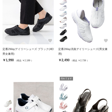
favorite
favorite
定番2Wayデイリーシューズ ブラック(4E/
定番2Way消臭デイリーシューズ(男女兼
男女兼用)
用)
￥1,990
￥2,490
（税込 ￥2,189 ）
（税込 ￥2,739 ）
売れてます