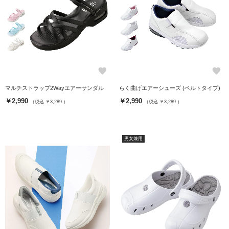
favorite
favorite
マルチストラップ2Wayエアーサンダル
らく曲げエアーシューズ (ベルトタイプ)
￥2,990
￥2,990
（税込 ￥3,289 ）
（税込 ￥3,289 ）
男女兼用