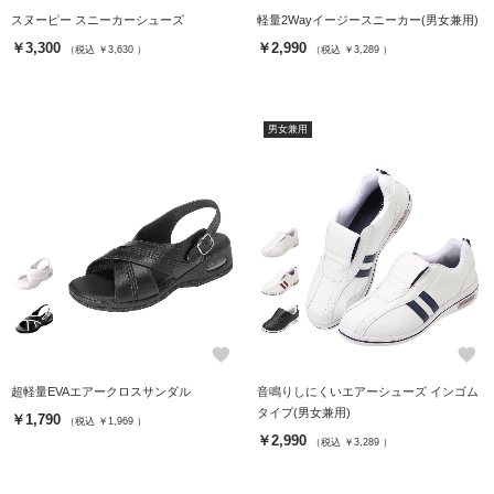
スヌーピー スニーカーシューズ
軽量2Wayイージースニーカー(男女兼用)
￥3,300
￥2,990
（税込 ￥3,630 ）
（税込 ￥3,289 ）
男女兼用
favorite
favorite
超軽量EVAエアークロスサンダル
音鳴りしにくいエアーシューズ インゴム
タイプ(男女兼用)
￥1,790
（税込 ￥1,969 ）
￥2,990
（税込 ￥3,289 ）