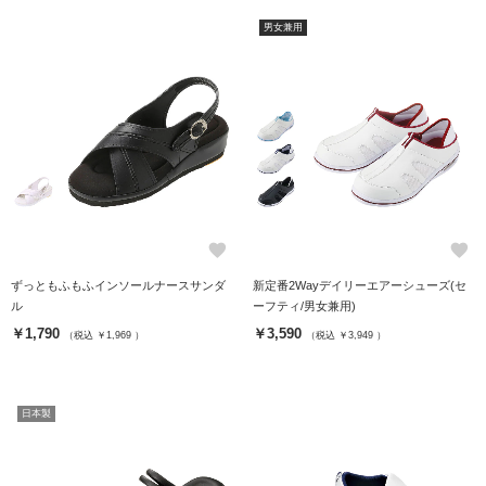
男女兼用
favorite
favorite
ずっともふもふインソールナースサンダ
新定番2Wayデイリーエアーシューズ(セ
ル
ーフティ/男女兼用)
￥1,790
￥3,590
（税込 ￥1,969 ）
（税込 ￥3,949 ）
日本製