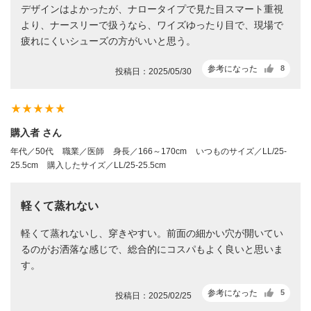
デザインはよかったが、ナロータイプで見た目スマート重視
より、ナースリーで扱うなら、ワイズゆったり目で、現場で
疲れにくいシューズの方がいいと思う。
参考になった
8
投稿日：2025/05/30
star_rate
star_rate
star_rate
star_rate
star_rate
購入者 さん
年代／50代
職業／医師
身長／166～170cm
いつものサイズ／LL/25-
25.5cm
購入したサイズ／LL/25-25.5cm
軽くて蒸れない
軽くて蒸れないし、穿きやすい。前面の細かい穴が開いてい
るのがお洒落な感じで、総合的にコスパもよく良いと思いま
す。
参考になった
5
投稿日：2025/02/25