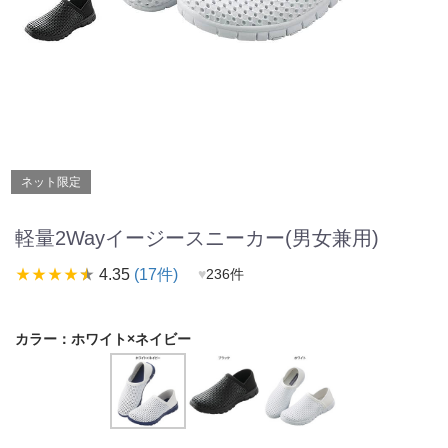
ネット限定
軽量2Wayイージースニーカー(男女兼用)
star_rate
star_rate
star_rate
star_rate
star_rate
4.35
(17件)
♥
236件
カラー：
ホワイト×ネイビー