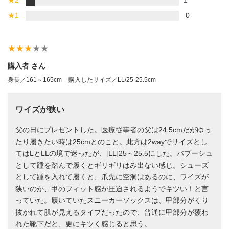
★
1
0
star_rate
star_rate
star_rate
star_rate
star_rate
購入者 さん
身長／161～165cm
購入したサイズ／LL/25-25.5cm
ワイズが狭い
父の日にプレゼントした。医療従事者の父は24.5cmだがゆっ
たり履きたい時は25cmとのこと。此方は2wayでサイズとし
てはLとLLの境で迷ったが、[LL]25～25.5にした。バブーシュ
として踵を踏んで履くとギリギリはみ出ない感じ。シューズ
として踵を入れて履くと、爪先に空洞はあるのに、ワイズが
狭いのか、甲のフィット感が圧迫されるようでキツい！と言
っていた。履いていたスニーカーソックスは、甲部分がくり
抜かれて肌が見えるタイプだったので、普通に甲部分が覆わ
れた靴下だと、更にキツく感じると思う。