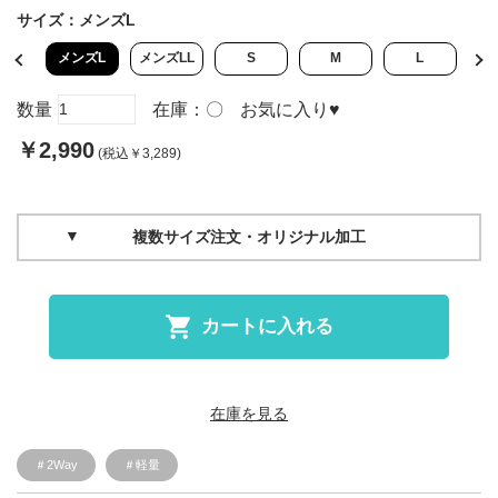
サイズ：
メンズL
L
メンズL
メンズLL
S
M
L
数量
在庫：
〇
お気に入り
♥
￥2,990
(税込￥3,289)
複数サイズ注文・オリジナル加工
カートに入れる
在庫を見る
＃2Way
＃軽量