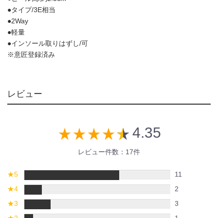
●タイプ/3E相当
●2Way
●軽量
●インソール取りはずし/可
※意匠登録済み
レビュー
4.35
star_rate
star_rate
star_rate
star_rate
star_rate
レビュー件数：17件
★
5
11
★
4
2
★
3
3
★
2
1