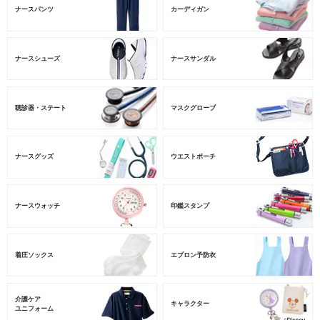
ナースパンツ
カーディガン
ナースシューズ
ナースサンダル
聴診器・ステート
マスクグローブ
ナースグッズ
ウエストポーチ
ナースウォッチ
印鑑スタンプ
着圧ソックス
エプロン予防衣
介護ケア
キャラクター
ユニフォーム