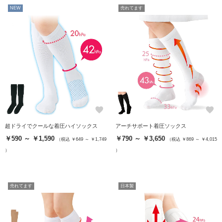
NEW
売れてます
favorite
favorite
超ドライでクールな着圧ハイソックス
アーチサポート着圧ソックス
￥590 ～ ￥1,590
￥790 ～ ￥3,650
（税込 ￥649 ～ ￥1,749
（税込 ￥869 ～ ￥4,015
）
）
売れてます
日本製