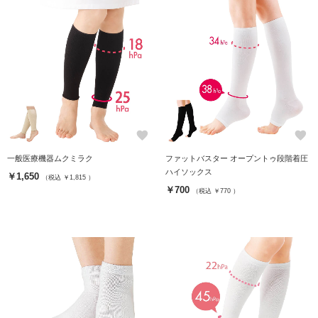
favorite
favorite
一般医療機器ムクミラク
ファットバスター オープントゥ段階着圧
ハイソックス
￥1,650
（税込 ￥1,815 ）
￥700
（税込 ￥770 ）