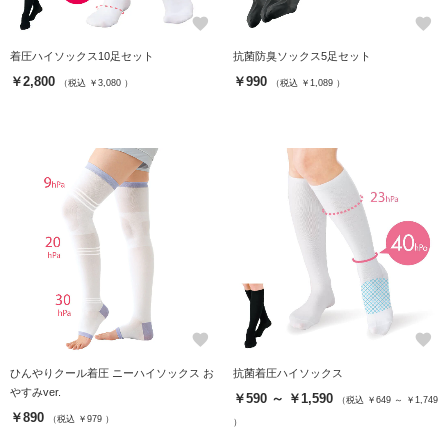
favorite
favorite
着圧ハイソックス10足セット
抗菌防臭ソックス5足セット
￥2,800
￥990
（税込 ￥3,080 ）
（税込 ￥1,089 ）
favorite
favorite
ひんやりクール着圧 ニーハイソックス お
抗菌着圧ハイソックス
やすみver.
￥590 ～ ￥1,590
（税込 ￥649 ～ ￥1,749
￥890
（税込 ￥979 ）
）