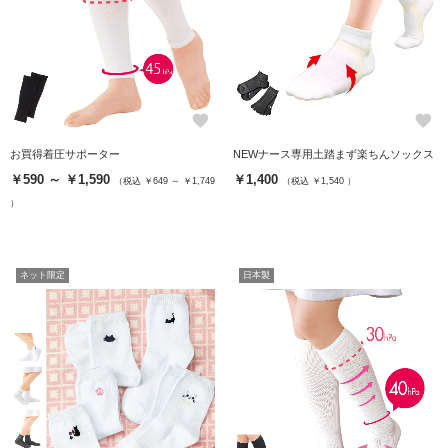
favorite
favorite
お買得着圧サポーター
NEWナース専用土踏まず楽ちんソックス
￥590 ～ ￥1,590
￥1,400
（税込 ￥649 ～ ￥1,749
（税込 ￥1,540 ）
）
ネット限定
日本製