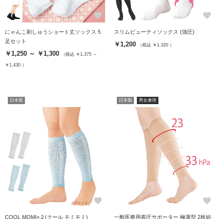
favorite
favorite
にゃんこ刺しゅうショート丈ソックス 5
スリムビューティソックス (強圧)
足セット
￥1,200
（税込 ￥1,320 ）
￥1,250 ～ ￥1,300
（税込 ￥1,375 ～
￥1,430 ）
日本製
日本製
男女兼用
favorite
favorite
COOL MOMI×２(クール モミモミ)
一般医療用着圧サポーター 極薄型 2枚組