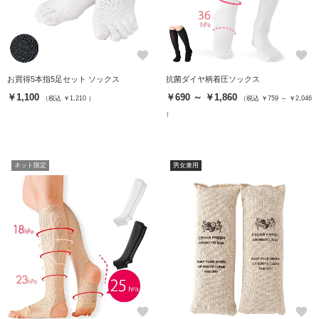
favorite
favorite
お買得5本指5足セット ソックス
抗菌ダイヤ柄着圧ソックス
￥1,100
￥690 ～ ￥1,860
（税込 ￥1,210 ）
（税込 ￥759 ～ ￥2,046
）
ネット限定
男女兼用
favorite
favorite