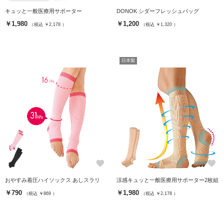
キュッと一般医療用サポーター
DONOK シダーフレッシュバッグ
￥1,980
￥1,200
（税込 ￥2,178 ）
（税込 ￥1,320 ）
日本製
favorite
favorite
おやすみ着圧ハイソックス あしスラリ
涼感キュッと一般医療用サポーター2枚組
￥790
￥1,980
（税込 ￥869 ）
（税込 ￥2,178 ）