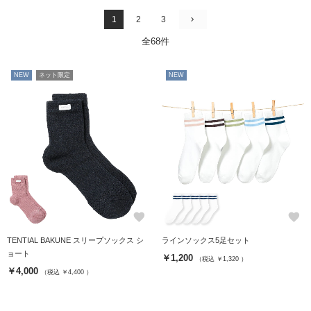
1
2
3
全68件
NEW
ネット限定
NEW
favorite
favorite
TENTIAL BAKUNE スリープソックス シ
ラインソックス5足セット
ョート
￥1,200
（税込 ￥1,320 ）
￥4,000
（税込 ￥4,400 ）