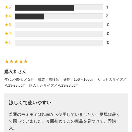
★
5
4
★
4
2
★
3
0
★
2
0
★
1
0
star_rate
star_rate
star_rate
star_rate
star_rate
購入者 さん
年代／40代 ／女性
職業／看護師
身長／156～160cm
いつものサイズ／
M/23-23.5cm
購入したサイズ／M/23-23.5cm
涼しくて使いやすい
普通のモミモミは以前から使用していましたが、夏場は暑く
て困っていました。今回初めてこの商品を見つけて、即購
入。