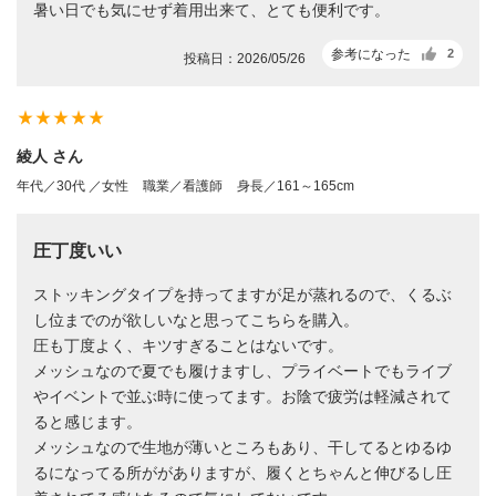
暑い日でも気にせず着用出来て、とても便利です。
参考になった
2
投稿日：2026/05/26
star_rate
star_rate
star_rate
star_rate
star_rate
綾人 さん
年代／30代 ／女性
職業／看護師
身長／161～165cm
圧丁度いい
ストッキングタイプを持ってますが足が蒸れるので、くるぶ
し位までのが欲しいなと思ってこちらを購入。
圧も丁度よく、キツすぎることはないです。
メッシュなので夏でも履けますし、プライベートでもライブ
やイベントで並ぶ時に使ってます。お陰で疲労は軽減されて
ると感じます。
メッシュなので生地が薄いところもあり、干してるとゆるゆ
るになってる所ががありますが、履くとちゃんと伸びるし圧