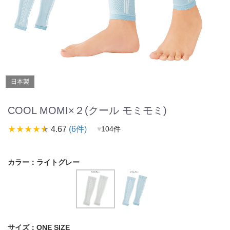
日本製
COOL MOMI×２(クール モミモミ)
star_rate
star_rate
star_rate
star_rate
star_rate
4.67
(6件)
♥
104件
カラー：
ライトグレー
サイズ：
ONE SIZE