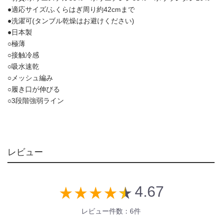
●適応サイズ/ふくらはぎ周り約42cmまで
●洗濯可(タンブル乾燥はお避けください)
●日本製
○極薄
○接触冷感
○吸水速乾
○メッシュ編み
○履き口が伸びる
○3段階強弱ライン
レビュー
4.67
star_rate
star_rate
star_rate
star_rate
star_rate
レビュー件数：6件