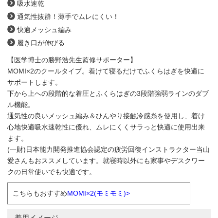
吸水速乾
通気性抜群！薄手でムレにくい！
快適メッシュ編み
履き口が伸びる
【医学博士の勝野浩先生監修サポーター】
MOMI×2のクールタイプ。着けて寝るだけでふくらはぎを快適に
サポートします。
下から上への段階的な着圧とふくらはぎの3段階強弱ラインのダブ
ル機能。
通気性の良いメッシュ編み＆ひんやり接触冷感糸を使用し、着け
心地快適吸水速乾性に優れ、ムレにくくサラっと快適に使用出来
ます。
(一財)日本能力開発推進協会認定の疲労回復インストラクター当山
愛さんもおススメしています。就寝時以外にも家事やデスクワー
クの日常使いでも快適です。
こちらもおすすめ
MOMI×2(モミモミ)>
着用イメージ