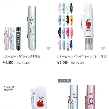
favorite
favorite
スヌーピー NEOツインGT 印鑑
スヌーピー ツインＧＴキャップレス 印鑑
￥2,850
￥3,000
（税込 ￥3,135 ）
（税込 ￥3,300 ）
ネット限定