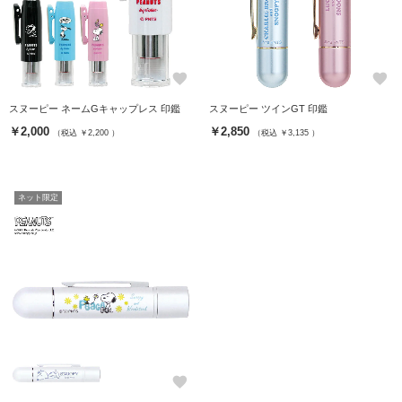
favorite
favorite
スヌーピー ネームGキャップレス 印鑑
スヌーピー ツインGT 印鑑
￥2,000
￥2,850
（税込 ￥2,200 ）
（税込 ￥3,135 ）
ネット限定
favorite