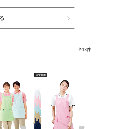
る
全13件
男女兼用
favorite
favorite