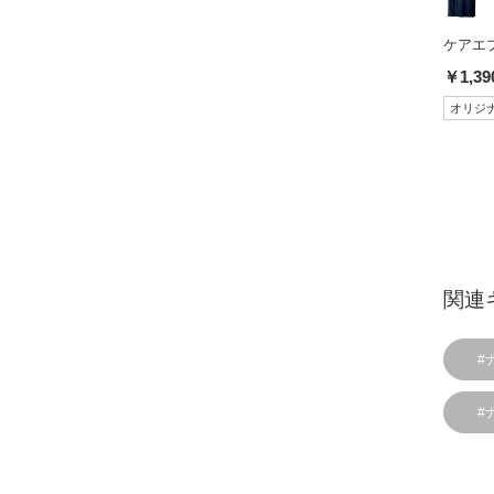
ケアエ
￥1,39
オリジ
関連
#
#