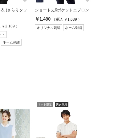
衣 (さらりタッ
ショート丈6ポケットエプロン
￥1,490
（税込 ￥1,639 ）
￥2,189 ）
オリジナル刺繍
ネーム刺繍
ント
ネーム刺繍
ネット限定
男女兼用