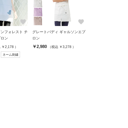
favorite
favorite
ンフォレスト チ
グレートバディ ギャルソンエプ
プロン
ロン
￥2,980
￥2,178 ）
（税込 ￥3,278 ）
ネーム刺繍