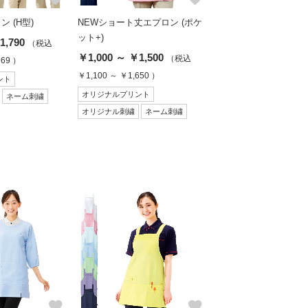
 (H型)
NEWショート丈エプロン (ポケ
ット+)
1,790
（税込
￥1,000 ～ ￥1,500
（税込
969 ）
￥1,100 ～ ￥1,650 ）
ント
オリジナルプリント
ネーム刺繍
オリジナル刺繍
ネーム刺繍
favorite
favorite