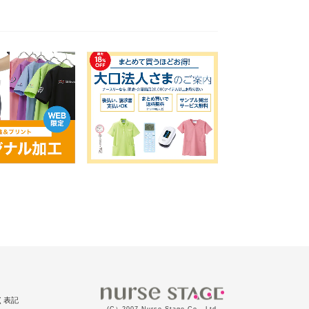
く表記
(C）2007 Nurse Stage Co., Ltd.