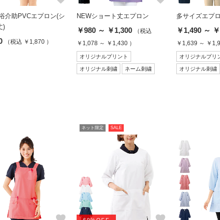
浴介助PVCエプロン(シ
NEWショート丈エプロン
多サイズエプロン
)
￥980 ～ ￥1,300
￥1,490 ～ ￥
（税込
0
（税込 ￥1,870 ）
￥1,078 ～ ￥1,430 ）
￥1,639 ～ ￥1,
オリジナルプリント
オリジナルプリ
オリジナル刺繍
ネーム刺繍
オリジナル刺繍
ネット限定
SALE
favorite
favorite