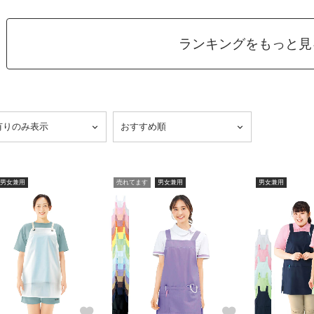
ランキングをもっと見
男女兼用
売れてます
男女兼用
男女兼用
favorite
favorite