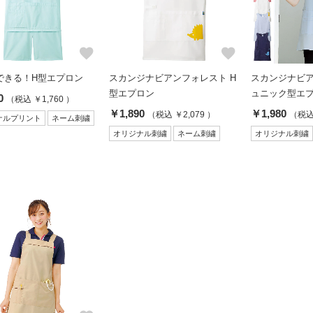
favorite
favorite
できる！H型エプロン
スカンジナビアンフォレスト H
スカンジナビア
型エプロン
ュニック型エ
0
（税込 ￥1,760 ）
￥1,890
￥1,980
（税込 ￥2,079 ）
（税込 
ナルプリント
ネーム刺繍
オリジナル刺繍
ネーム刺繍
オリジナル刺繍