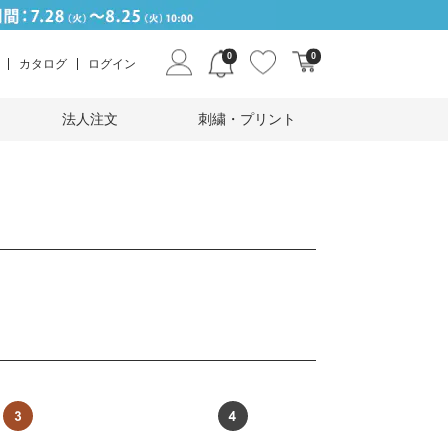
0
0
カタログ
ログイン
法人注文
刺繍・プリント