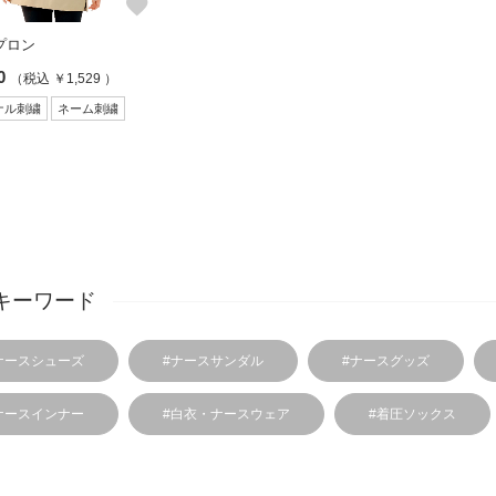
favorite
プロン
0
（税込 ￥1,529 ）
ナル刺繍
ネーム刺繍
キーワード
ナースシューズ
#ナースサンダル
#ナースグッズ
ナースインナー
#白衣・ナースウェア
#着圧ソックス