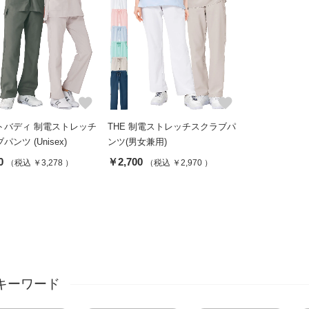
favorite
favorite
トバディ 制電ストレッチ
THE 制電ストレッチスクラブパ
ンツ (Unisex)
ンツ(男女兼用)
0
￥2,700
（税込 ￥3,278 ）
（税込 ￥2,970 ）
キーワード