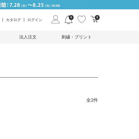
0
0
カタログ
ログイン
法人注文
刺繍・プリント
全2件