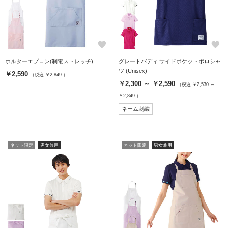
favorite
favorite
ホルターエプロン(制電ストレッチ)
グレートバディ サイドポケットポロシャ
ツ (Unisex)
￥2,590
（税込 ￥2,849 ）
￥2,300 ～ ￥2,590
（税込 ￥2,530 ～
￥2,849 ）
ネーム刺繍
ネット限定
男女兼用
ネット限定
男女兼用