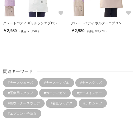
favorite
favorite
グレートバディ ギャルソンエプロン
グレートバディ ホルターエプロン
￥2,980
￥2,980
（税込 ￥3,278 ）
（税込 ￥3,278 ）
関連キーワード
#ナースシューズ
#ナースサンダル
#ナースグッズ
#医療用スクラブ
#カーディガン
#ナースインナー
#白衣・ナースウェア
#着圧ソックス
#ポロシャツ
#エプロン・予防衣