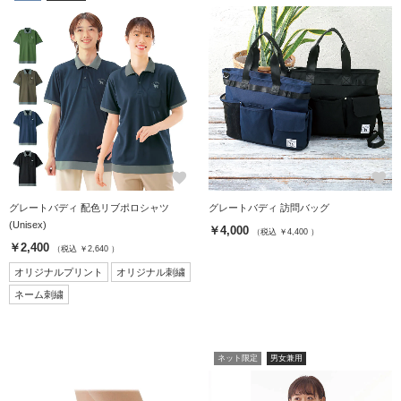
favorite
favorite
グレートバディ 配色リブポロシャツ
グレートバディ 訪問バッグ
(Unisex)
￥4,000
（税込 ￥4,400 ）
￥2,400
（税込 ￥2,640 ）
オリジナルプリント
オリジナル刺繍
ネーム刺繍
ネット限定
男女兼用