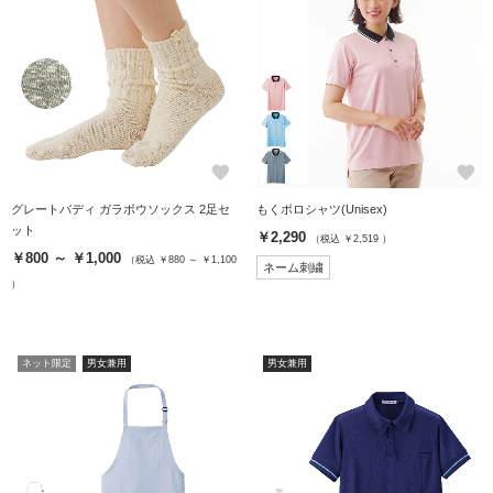
favorite
favorite
グレートバディ ガラボウソックス 2足セ
もくポロシャツ(Unisex)
ット
￥2,290
（税込 ￥2,519 ）
￥800 ～ ￥1,000
（税込 ￥880 ～ ￥1,100
ネーム刺繍
）
ネット限定
男女兼用
男女兼用