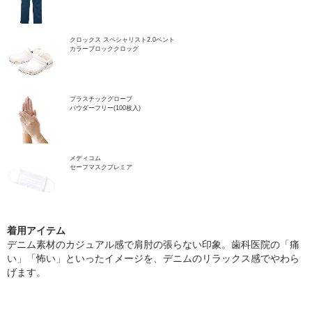
クロックス スペシャリスト2.0ベント
カラーブロッククロッグ
プラスチックグローブ
パウダーフリー(100枚入)
メディコム
セーフマスクプレミア
着用アイテム
デニム素材のカジュアル感で肩肘の張らない印象。歯科医院の「痛
い」「怖い」といったイメージを、デニムのリラックス感でやわら
げます。