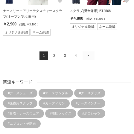
favorite
favorite
ナースリーエアリーテクスチャースクラ
スクラブ(男女兼用) BT2568
ブ(オープン/男女兼用)
￥4,800
（税込 ￥5,280 ）
￥2,900
（税込 ￥3,190 ）
オリジナル刺繍
ネーム刺繍
オリジナル刺繍
ネーム刺繍
1
2
3
4
関連キーワード
#ナースシューズ
#ナースサンダル
#ナースグッズ
#医療用スクラブ
#カーディガン
#ナースインナー
#白衣・ナースウェア
#着圧ソックス
#ポロシャツ
#エプロン・予防衣