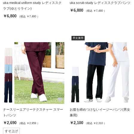
uka medical uniform study レディススク
uka scrub study レディススクラブパンツ
ラブ(ゆとりライン)
￥6,800
（税込 ￥7,480 ）
￥6,800
（税込 ￥7,480 ）
男女兼用
favorite
favorite
ナースリーエアリーテクスチャー スマー
お腹を締めつけないイージーパンツ(男女
トパンツ
兼用)
￥2,690
￥2,100
（税込 ￥2,959 ）
（税込 ￥2,310 ）
すそ上げ