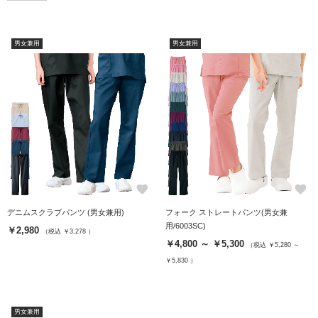
男女兼用
男女兼用
favorite
favorite
デニムスクラブパンツ (男女兼用)
フォーク ストレートパンツ(男女兼
用/6003SC)
￥2,980
（税込 ￥3,278 ）
￥4,800 ～ ￥5,300
（税込 ￥5,280 ～
￥5,830 ）
男女兼用