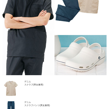
デニム
スクラブ(男女兼用)
デニム
スクラブパンツ(男女兼用)