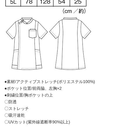
●素材/アクティブストレッチ(ポリエステル100%)
●ポケット位置/前両脇、左胸×2
●刺繍位置/胸ポケットの上
〇防透
〇ストレッチ
〇吸汗速乾
〇UVカット(紫外線遮断率90%以上)