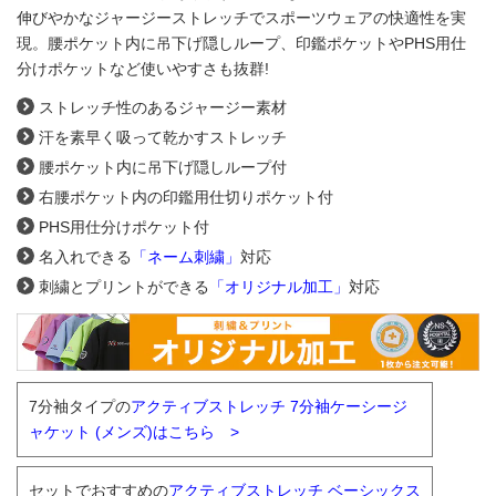
伸びやかなジャージーストレッチでスポーツウェアの快適性を実
現。
腰ポケット内に吊下げ隠しループ、印鑑ポケットやPHS用仕
分けポケットなど使いやすさも抜群!
ストレッチ性のあるジャージー素材
汗を素早く吸って乾かすストレッチ
腰ポケット内に吊下げ隠しループ付
右腰ポケット内の印鑑用仕切りポケット付
PHS用仕分けポケット付
名入れできる
「ネーム刺繍」
対応
刺繍とプリントができる
「オリジナル加工」
対応
7分袖タイプの
アクティブストレッチ 7分袖ケーシージ
ャケット (メンズ)はこちら >
セットでおすすめの
アクティブストレッチ ベーシックス