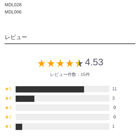
MDL028
MDL006
レビュー
4.53
star_rate
star_rate
star_rate
star_rate
star_rate
レビュー件数：15件
★
5
11
★
4
3
★
3
0
★
2
0
★
1
1