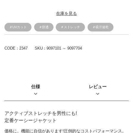
在庫を見る
＃UVカット
＃防透
＃ストレッチ
＃吸汗速乾
CODE：2347
SKU：
9097101 ～ 9097704
仕様
レビュー
アクティブストレッチを男性にも!
定番ケーシージャケット
価格に、機能に自信があります!圧倒的なコストパフォーマンス。