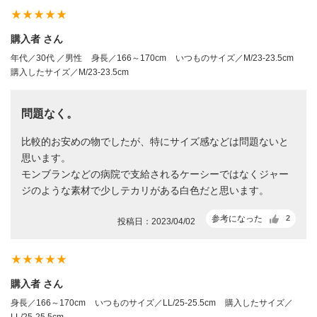
star_rate
star_rate
star_rate
star_rate
star_rate
購入者 さん
年代／30代 ／男性
身長／166～170cm
いつものサイズ／M/23-23.5cm
購入したサイズ／M/23-23.5cm
問題なく。
比較的お安めの物でしたが、特にサイズ感などは問題ないと
思います。
モンブランなどの病院で支給されるケーシーではなくジャー
ジのような素材で少しテカリがある白色だと思います。
参考になった
2
投稿日：2023/04/02
star_rate
star_rate
star_rate
star_rate
star_rate
購入者 さん
身長／166～170cm
いつものサイズ／LL/25-25.5cm
購入したサイズ／